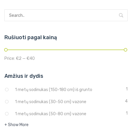
Rušiuoti pagal kainą
Price:
€2
—
€40
Amžius ir dydis
1
1 metų sodinukas (150-180 cm) iš grunto
4
1 metų sodinukas (30-50 cm) vazone
1
1 metų sodinukas (50-80 cm) vazone
+ Show More