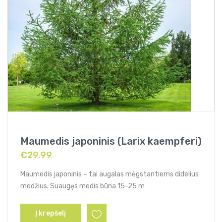
Maumedis japoninis (Larix kaempferi)
€
29.99
Maumedis japoninis – tai augalas mėgstantiems didelius
medžius. Suaugęs medis būna 15-25 m
Į krepšelį