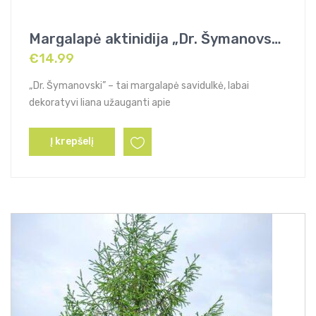
Margalapė aktinidija „Dr. Šymanovski”
€
14.99
„Dr. Šymanovski” – tai margalapė savidulkė, labai
dekoratyvi liana užauganti apie
Į krepšelį