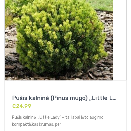
Pušis kalninė (Pinus mugo) „Little Lady” (syn. Fructata)
€
24.99
Pušis kalninė „Little Lady” – tai labai lėto augimo
kompaktiškas krūmas, per