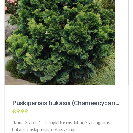
Puskiparisis bukasis (Chamaecyparis obtusa) „Nana Gracilis”
€
9.99
„Nana Gracilis” – tai nykštukinis, labai lėtai augantis
bukasis puskiparisis, netaisyklinga,