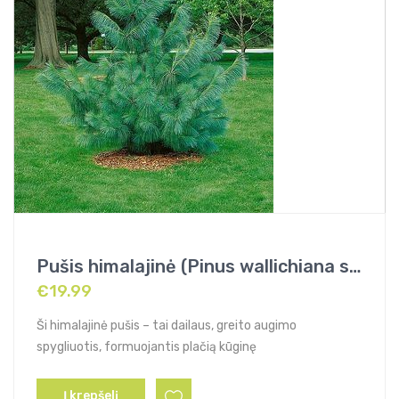
Pušis himalajinė (Pinus wallichiana syn. griffithii)
€
19.99
Ši himalajinė pušis – tai dailaus, greito augimo
spygliuotis, formuojantis plačią kūginę
Į krepšelį