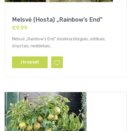
Melsvė (Hosta) „Rainbow’s End”
€
9.99
Melsvė „Rainbow’s End” išsiskiria blizgiais, odiškais,
ištęstais, nedideliais,
Į krepšelį