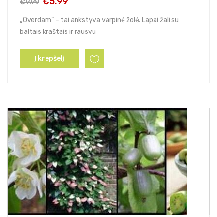
€
5.99
€
9.99
Original
Current
price
price
„Overdam” – tai ankstyva varpinė žolė. Lapai žali su
was:
is:
baltais kraštais ir rausvu
€9.99.
€5.99.
Į krepšelį