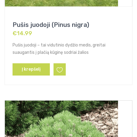
Pušis juodoji (Pinus nigra)
€
14.99
Pušis juodoji – tai vidutinio dydžio medis, greitai
suaugantis į plačią kūginę sodriai žalios
Į krepšelį