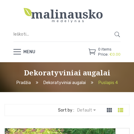
malinausko
medelynas
0
items
MENU
Price:
€
0.00
Dekoratyviniai augalai
Pradžia
Dekoratyviniai augalai
Puslapis 4
Sort by :
Default