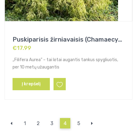
Puskiparisis žirniavaisis (Chamaecyparis pisifera) „Filifera Aurea”
€
17.99
„Filifera Aurea” – tai lėtai augantis tankus spygliuotis,
per 10 metų užaugantis
Į krepšelį
1
2
3
4
5