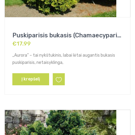
Puskiparisis bukasis (Chamaecyparis obtusa) „Aurora”
€
17.99
„Aurora” – tai nykštukinis, labai lėtai augantis bukasis
puskiparisis, netaisyklinga,
Į krepšelį