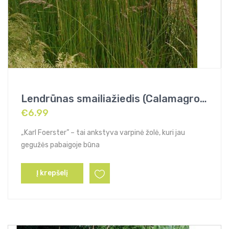
Lendrūnas smailiažiedis (Calamagrostis x acutiflora) „Karl Foerster”
€
6.99
„Karl Foerster” – tai ankstyva varpinė žolė, kuri jau
gegužės pabaigoje būna
Į krepšelį