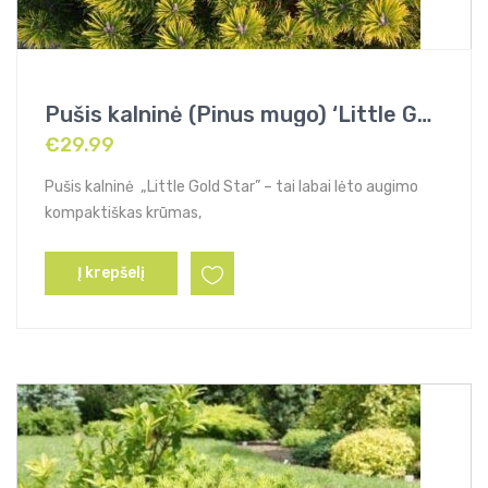
Pušis kalninė (Pinus mugo) ‘Little Gold Star’ syn.’Laarheide’
€
29.99
Pušis kalninė „Little Gold Star” – tai labai lėto augimo
kompaktiškas krūmas,
Į krepšelį