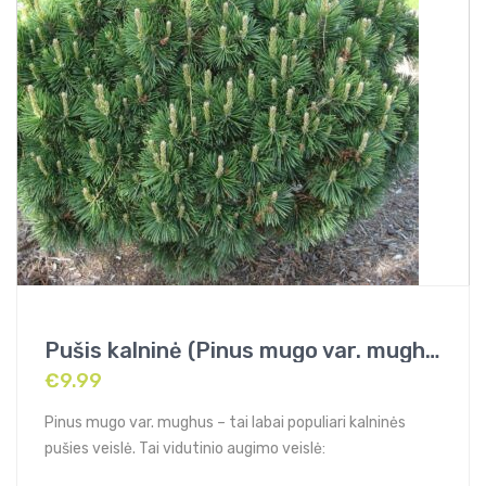
Pušis kalninė (Pinus mugo var. mughus)
€
9.99
Pinus mugo var. mughus – tai labai populiari kalninės
pušies veislė. Tai vidutinio augimo veislė: