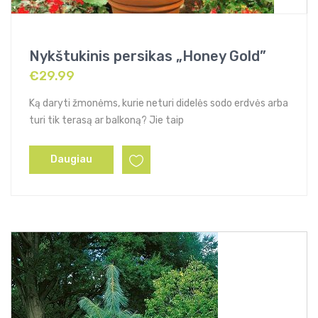
Nykštukinis persikas „Honey Gold”
€
29.99
Ką daryti žmonėms, kurie neturi didelės sodo erdvės arba
turi tik terasą ar balkoną? Jie taip
Daugiau