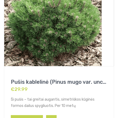
Pušis kablelinė (Pinus mugo var. uncinata)
€
29.99
Ši pušis – tai greitai augantis, simetriškos kūginės
formos dailus spygliuotis. Per 10 metų