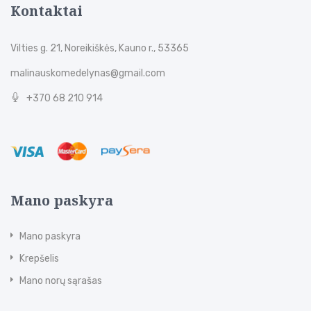
Kontaktai
Vilties g. 21, Noreikiškės, Kauno r., 53365
malinauskomedelynas@gmail.com
+370 68 210 914
Mano paskyra
Mano paskyra
Krepšelis
Mano norų sąrašas