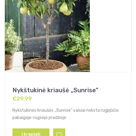
Nykštukinė kriaušė „Sunrise”
€
29.99
Nykštukinės kriaušės „Sunrise” vaisiai noksta rugpjūčio
pabaigoje-rugsėjo pradžioje
Į krepšelį