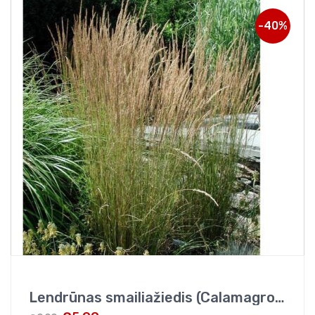
-40%
Lendrūnas smailiažiedis (Calamagrostis x acutiflora) „Overdam”