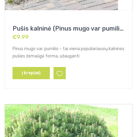
Pušis kalninė (Pinus mugo var pumilio)
€
9.99
Pinus mugo var. pumilio – tai viena populiariausių kalninės
pušies žemaūgė forma, užauganti
Į krepšelį