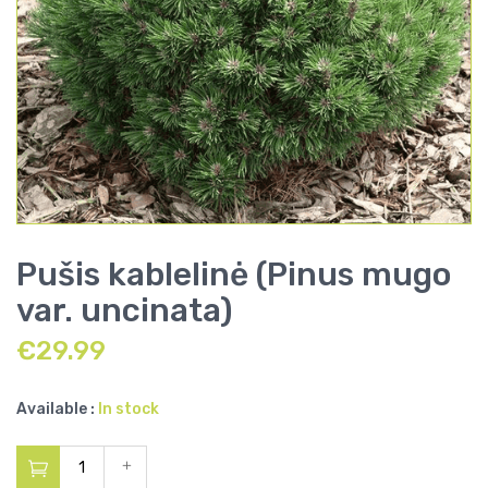
Pušis kablelinė (Pinus mugo
var. uncinata)
€
29.99
Available :
In stock