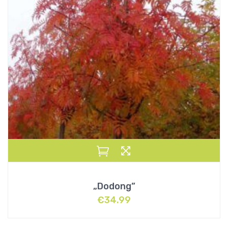
„Dodong”
€
34.99