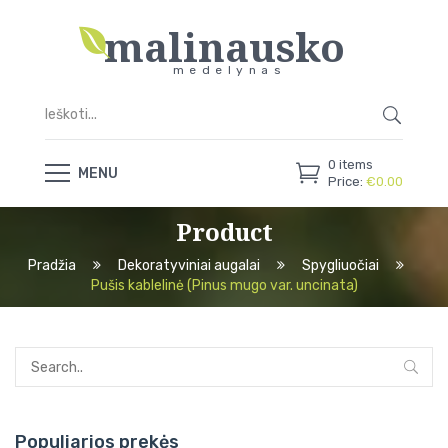
malinausko
medelynas
0
items
MENU
Price:
€
0.00
Product
Pradžia
Dekoratyviniai augalai
Spygliuočiai
Pušis kablelinė (Pinus mugo var. uncinata)
Populiarios prekės