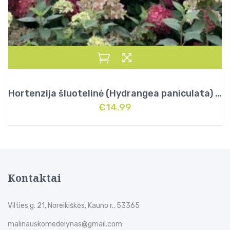
Hortenzija šluotelinė (Hydrangea paniculata) „Bonfire”
€
14.99
Kontaktai
Vilties g. 21, Noreikiškės, Kauno r., 53365
malinauskomedelynas@gmail.com