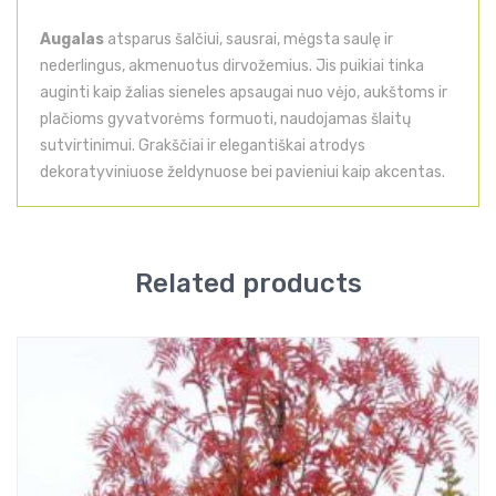
Augalas
atsparus šalčiui, sausrai, mėgsta saulę ir
nederlingus, akmenuotus dirvožemius. Jis puikiai tinka
auginti kaip žalias sieneles apsaugai nuo vėjo, aukštoms ir
plačioms gyvatvorėms formuoti, naudojamas šlaitų
sutvirtinimui. Grakščiai ir elegantiškai atrodys
dekoratyviniuose želdynuose bei pavieniui kaip akcentas.
Related products