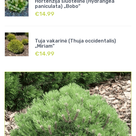
Hortenzija šluotelinė (Hydrangea
paniculata) „Bobo”
€
14.99
Tuja vakarinė (Thuja occidentalis)
„Miriam”
€
14.99