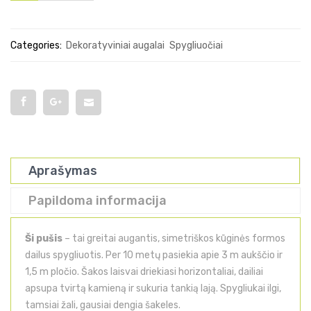
Categories:
Dekoratyviniai augalai
Spygliuočiai
Aprašymas
Papildoma informacija
Ši pušis
– tai greitai augantis, simetriškos kūginės formos
dailus spygliuotis. Per 10 metų pasiekia apie 3 m aukščio ir
1,5 m pločio. Šakos laisvai driekiasi horizontaliai, dailiai
apsupa tvirtą kamieną ir sukuria tankią lają. Spygliukai ilgi,
tamsiai žali, gausiai dengia šakeles.