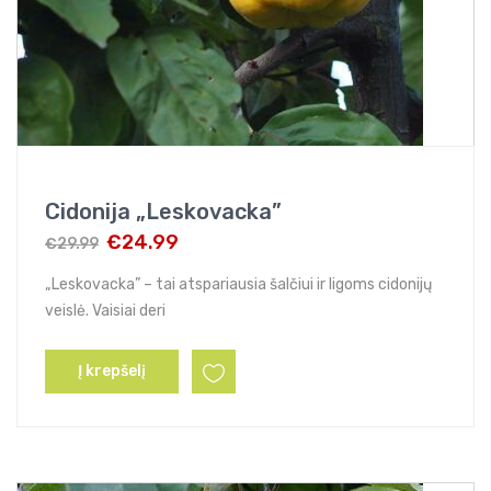
Cidonija „Leskovacka”
€
24.99
€
29.99
Original
Current
price
price
„Leskovacka” – tai atspariausia šalčiui ir ligoms cidonijų
was:
is:
veislė. Vaisiai deri
€29.99.
€24.99.
Į krepšelį