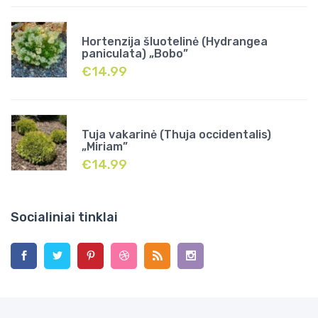
Hortenzija šluotelinė (Hydrangea
paniculata) „Bobo”
€
14.99
Tuja vakarinė (Thuja occidentalis)
„Miriam”
€
14.99
Socialiniai tinklai