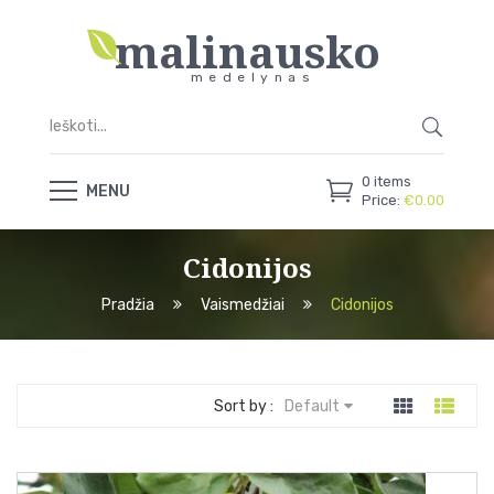
malinausko
medelynas
0
items
MENU
Price:
€
0.00
Cidonijos
Pradžia
Vaismedžiai
Cidonijos
Sort by :
Default