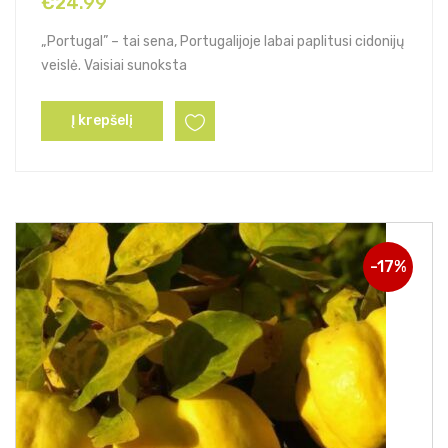
€
24.99
„Portugal” – tai sena, Portugalijoje labai paplitusi cidonijų
veislė. Vaisiai sunoksta
Į krepšelį
-17%