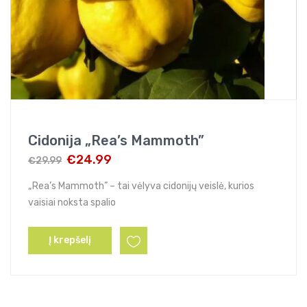
Cidonija „Rea’s Mammoth”
€
24.99
€
29.99
Original
Current
price
price
„Rea’s Mammoth” – tai vėlyva cidonijų veislė, kurios
was:
is:
vaisiai noksta spalio
€29.99.
€24.99.
Į krepšelį