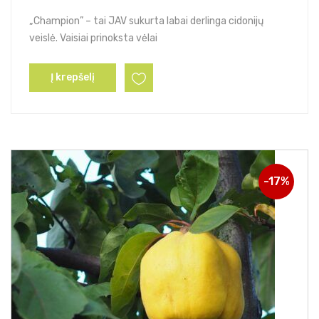
„Champion” – tai JAV sukurta labai derlinga cidonijų
veislė. Vaisiai prinoksta vėlai
Į krepšelį
-17%