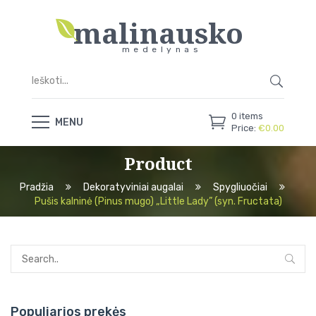
malinausko
medelynas
0
items
MENU
Price:
€
0.00
Product
Pradžia
Dekoratyviniai augalai
Spygliuočiai
Pušis kalninė (Pinus mugo) „Little Lady” (syn. Fructata)
Populiarios prekės