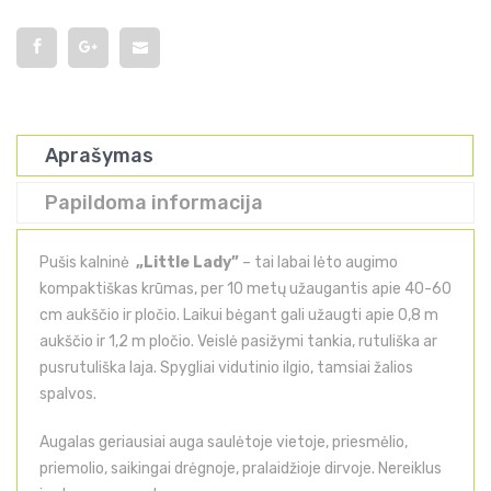
Aprašymas
Papildoma informacija
Pušis kalninė
„Little Lady”
– tai labai lėto augimo
kompaktiškas krūmas, per 10 metų užaugantis apie 40-60
cm aukščio ir pločio. Laikui bėgant gali užaugti apie 0,8 m
aukščio ir 1,2 m pločio. Veislė pasižymi tankia, rutuliška ar
pusrutuliška laja. Spygliai vidutinio ilgio, tamsiai žalios
spalvos.
Augalas geriausiai auga saulėtoje vietoje, priesmėlio,
priemolio, saikingai drėgnoje, pralaidžioje dirvoje. Nereiklus