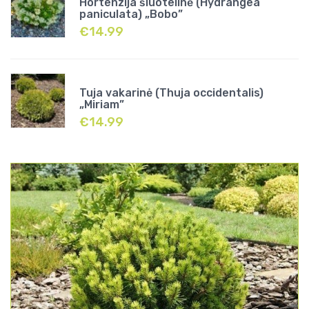
Hortenzija šluotelinė (Hydrangea
paniculata) „Bobo”
€
14.99
Tuja vakarinė (Thuja occidentalis)
„Miriam”
€
14.99