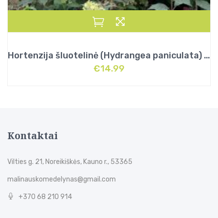
Hortenzija šluotelinė (Hydrangea paniculata) „Bonfire”
€
14.99
Kontaktai
Vilties g. 21, Noreikiškės, Kauno r., 53365
malinauskomedelynas@gmail.com
+370 68 210 914