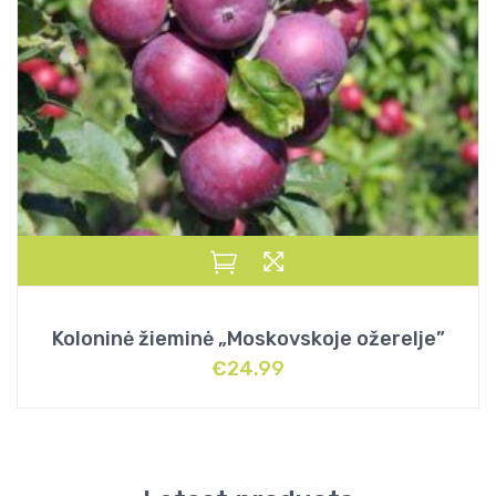
Koloninė žieminė „Moskovskoje ožerelje”
€
24.99