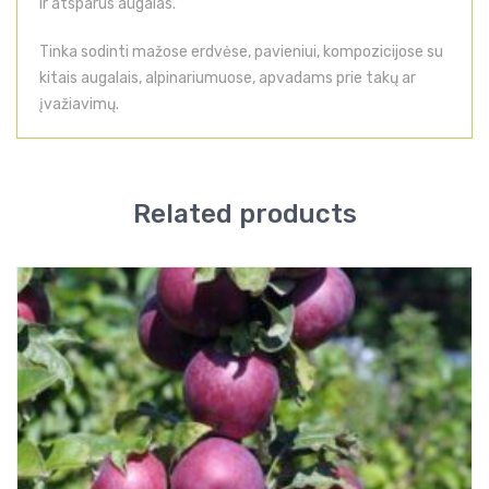
ir atsparus augalas.
Tinka sodinti mažose erdvėse, pavieniui, kompozicijose su
kitais augalais, alpinariumuose, apvadams prie takų ar
įvažiavimų.
Related products