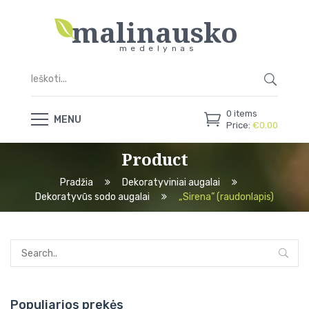
malinausko
medelynas
0
items
MENU
Price:
€
0.00
Product
Pradžia
Dekoratyviniai augalai
Dekoratyvūs sodo augalai
„Sirena” (raudonlapis)
Populiarios prekės