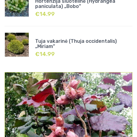
Hortenzija šluotelinė (Hydrangea
paniculata) „Bobo”
€
14.99
Tuja vakarinė (Thuja occidentalis)
„Miriam”
€
14.99