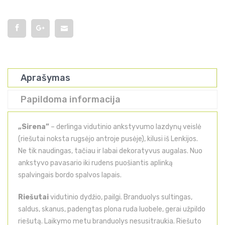
Aprašymas
Papildoma informacija
„Sirena”
– derlinga vidutinio ankstyvumo lazdynų veislė
(riešutai noksta rugsėjo antroje pusėje), kilusi iš Lenkijos.
Ne tik naudingas, tačiau ir labai dekoratyvus augalas. Nuo
ankstyvo pavasario iki rudens puošiantis aplinką
spalvingais bordo spalvos lapais.
Riešutai
vidutinio dydžio, pailgi. Branduolys sultingas,
saldus, skanus, padengtas plona ruda luobele, gerai užpildo
riešutą. Laikymo metu branduolys nesusitraukia. Riešuto