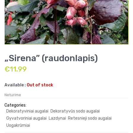
„Sirena” (raudonlapis)
€
11.99
Available :
Out of stock
Neturime
Categories:
Dekoratyviniai augalai
Dekoratyvūs sodo augalai
Gyvatvoriniai augalai
Lazdynai
Retesnieji sodo augalai
Uogakrūmiai