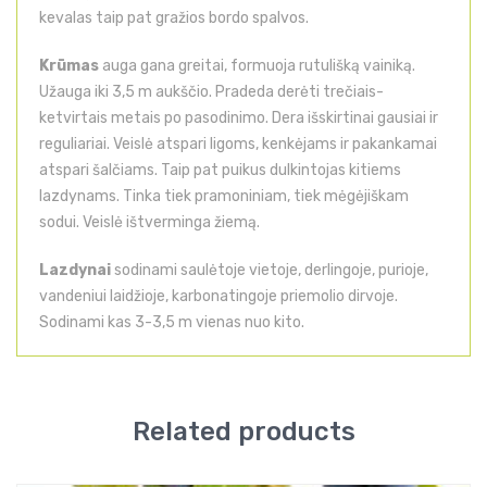
kevalas taip pat gražios bordo spalvos.
Krūmas
auga gana greitai, formuoja rutulišką vainiką.
Užauga iki 3,5 m aukščio. Pradeda derėti trečiais-
ketvirtais metais po pasodinimo. Dera išskirtinai gausiai ir
reguliariai. Veislė atspari ligoms, kenkėjams ir pakankamai
atspari šalčiams. Taip pat puikus dulkintojas kitiems
lazdynams. Tinka tiek pramoniniam, tiek mėgėjiškam
sodui. Veislė ištverminga žiemą.
Lazdynai
sodinami saulėtoje vietoje, derlingoje, purioje,
vandeniui laidžioje, karbonatingoje priemolio dirvoje.
Sodinami kas 3-3,5 m vienas nuo kito.
Related products