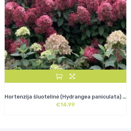
Hortenzija šluotelinė (Hydrangea paniculata) „Bonfire”
€
14.99