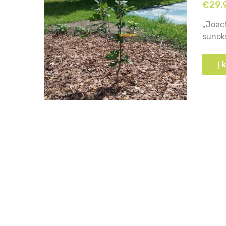
€
29.
„Joach
sunoks
Į 