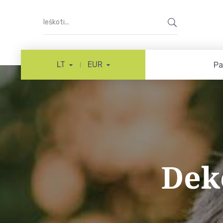
LT
EUR
Pa
Dek