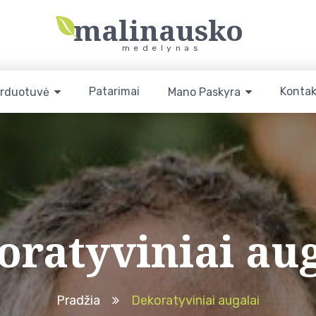
malinausko
medelynas
Patarimai
Kontak
rduotuvė
Mano Paskyra
oratyviniai aug
Pradžia
Dekoratyviniai augalai