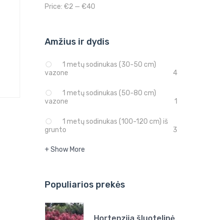
Price:
€2
—
€40
Amžius ir dydis
1 metų sodinukas (30-50 cm)
vazone
4
1 metų sodinukas (50-80 cm)
vazone
1
1 metų sodinukas (100-120 cm) iš
grunto
3
+ Show More
Populiarios prekės
Hortenzija šluotelinė