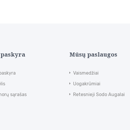
 paskyra
Mūsų paslaugos
paskyra
Vaismedžiai
lis
Uogakrūmiai
norų sąrašas
Retesnieji Sodo Augalai