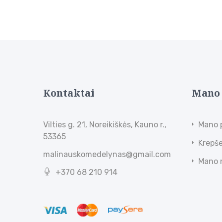
Kontaktai
Mano
Vilties g. 21, Noreikiškės, Kauno r.,
Mano 
53365
Krepše
malinauskomedelynas@gmail.com
Mano 
+370 68 210 914