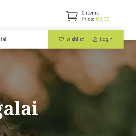
0
items
Price:
€
0.00
tai
Wishlist
Login
alai