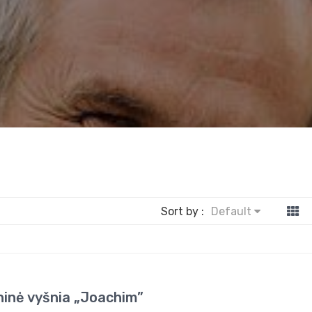
Sort by :
Default
ninė vyšnia „Joachim”