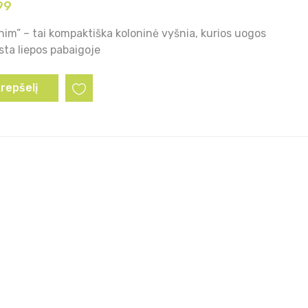
99
im” – tai kompaktiška koloninė vyšnia, kurios uogos
ta liepos pabaigoje
krepšelį