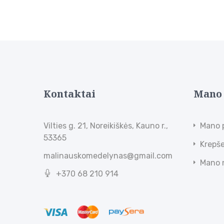
Kontaktai
Mano
Vilties g. 21, Noreikiškės, Kauno r.,
Mano 
53365
Krepše
malinauskomedelynas@gmail.com
Mano 
+370 68 210 914