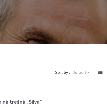
Sort by :
Default
ninė trešnė „Silva”