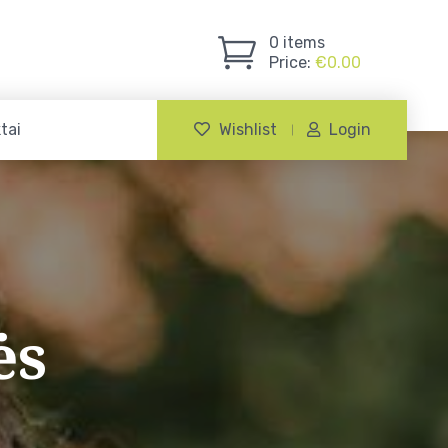
0
items
Price:
€
0.00
tai
Wishlist
Login
ės