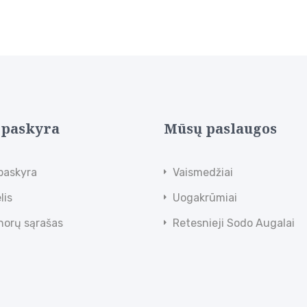
 paskyra
Mūsų paslaugos
paskyra
Vaismedžiai
lis
Uogakrūmiai
norų sąrašas
Retesnieji Sodo Augalai