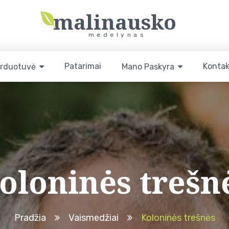
malinausko
medelynas
Patarimai
Kontak
rduotuvė
Mano Paskyra
oloninės trešn
Pradžia
Vaismedžiai
Koloninės trešnės