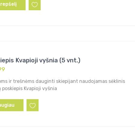
krepšelį
epis Kvapioji vyšnia (5 vnt.)
99
ms ir trešnėms dauginti skiepijant naudojamas sėklinis
 poskiepis Kvapioji vyšnia
augiau