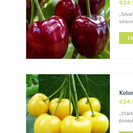
€
24.
„Silva
vėlyv
Į 
Kolo
€
24.
„Stark
pusėje