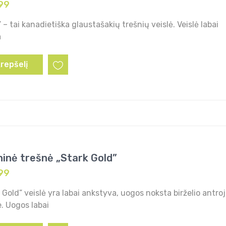
99
” – tai kanadietiška glaustašakių trešnių veislė. Veislė labai
a
krepšelį
ninė trešnė „Stark Gold”
99
 Gold” veislė yra labai ankstyva, uogos noksta birželio antro
. Uogos labai