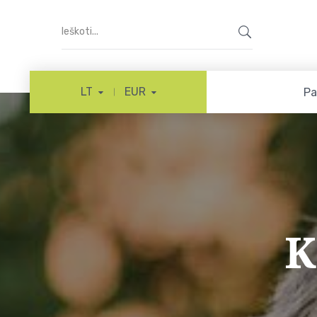
LT
EUR
Pa
K