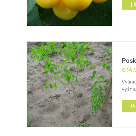
Į 
Poski
€
14.
Vyšnio
vyšnių
D