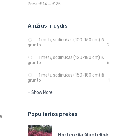
Price:
€14
—
€25
Amžius ir dydis
1 metų sodinukas (100-150 cm) iš
grunto
2
1 metų sodinukas (120-180 cm) iš
grunto
6
1 metų sodinukas (150-180 cm) iš
grunto
1
+ Show More
Populiarios prekės
je
Hortenzija šluotelinė