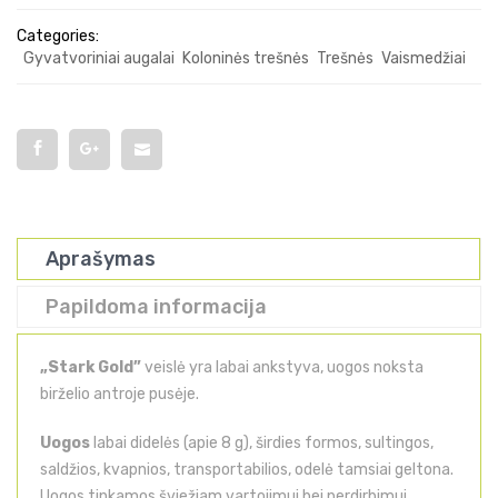
Categories:
Gyvatvoriniai augalai
Koloninės trešnės
Trešnės
Vaismedžiai
Aprašymas
Papildoma informacija
„Stark Gold”
veislė yra labai ankstyva, uogos noksta
birželio antroje pusėje.
Uogos
labai didelės (apie 8 g), širdies formos, sultingos,
saldžios, kvapnios, transportabilios, odelė tamsiai geltona.
Uogos tinkamos šviežiam vartojimui bei perdirbimui.