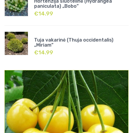
Hortenzija šluotelinė (Hydrangea
paniculata) „Bobo”
€
14.99
Tuja vakarinė (Thuja occidentalis)
„Miriam”
€
14.99