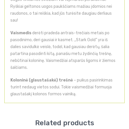
Ryškiai geltonos uogos paukščiams mažiau įdomios nei
raudonos, o tai reiškia, kad jūs turėsite daugiau derliaus
sau!
Vaismedis
derėti pradeda antrais-trečiais metais po
pasodinimo, deri gausiai ir kasmet. „Stark Gold” yra iš
dalies savidulkė veislė, todėl, kad gausiau derėtų, šalia
patartina pasodinti kitą, panašiu metu žydinčią trešnę,
nebūtinai koloninę. Vaismedžiai atsparūs ligoms ir žiemos
šalčiams.
Koloninė (glaustašakė) trešnė
– puikus pasirinkimas
turint nedaug vietos sodui. Tokie vaismedžiai formuoja
glaustašakį kolonos formos vainiką.
Related products