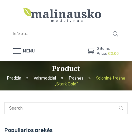
malinausko
medelynas
0
items
MENU
Price:
€
0.00
Product
Pradžia
Vaismedžiai
Trešnės
Koloninė trešnė
„Stark Gold”
Populiarios prekės