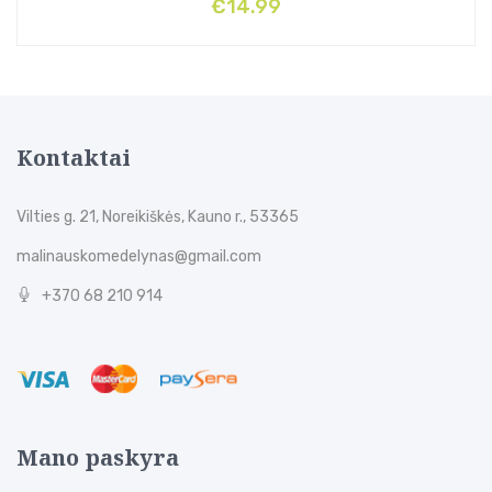
€
14.99
Kontaktai
Vilties g. 21, Noreikiškės, Kauno r., 53365
malinauskomedelynas@gmail.com
+370 68 210 914
Mano paskyra