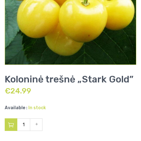
Koloninė trešnė „Stark Gold”
€
24.99
Available :
In stock