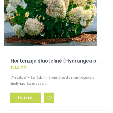
Hortenzija šluotelinė (Hydrangea paniculata) „Metalica”
€
14.99
„Metalica” – tai išskirtinė veislė su dideliais kūgiškais
žiedynais, kurie vasarą
Į krepšelį