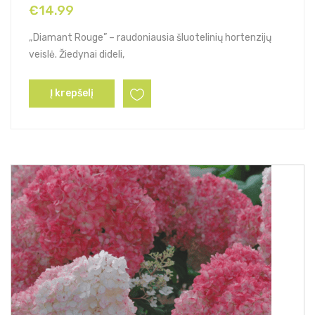
€
14.99
„Diamant Rouge” – raudoniausia šluotelinių hortenzijų
veislė. Žiedynai dideli,
Į krepšelį