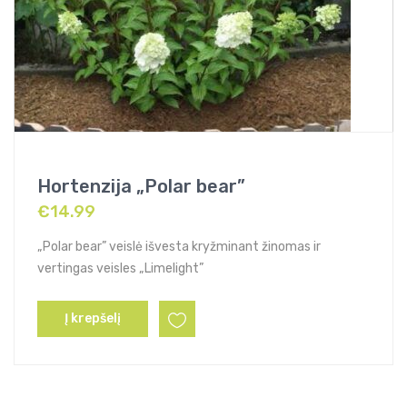
Hortenzija „Polar bear”
€
14.99
„Polar bear” veislė išvesta kryžminant žinomas ir
vertingas veisles „Limelight”
Į krepšelį