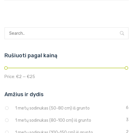
Rušiuoti pagal kainą
Price:
€2
—
€25
Amžius ir dydis
6
1 metų sodinukas (50-80 cm) iš grunto
3
1 metų sodinukas (80-100 cm) iš grunto
2
1 metų sodinukas (100-150 cm) iš grunto