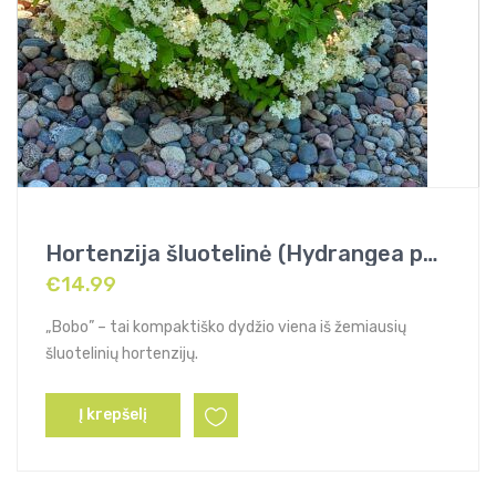
Hortenzija šluotelinė (Hydrangea paniculata) „Bobo”
€
14.99
„Bobo” – tai kompaktiško dydžio viena iš žemiausių
šluotelinių hortenzijų.
Į krepšelį