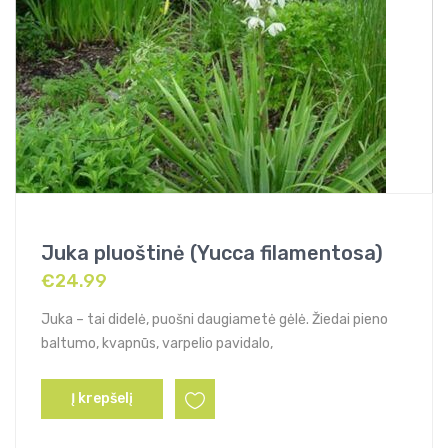
Juka pluoštinė (Yucca filamentosa)
€
24.99
Juka – tai didelė, puošni daugiametė gėlė. Žiedai pieno
baltumo, kvapnūs, varpelio pavidalo,
Į krepšelį