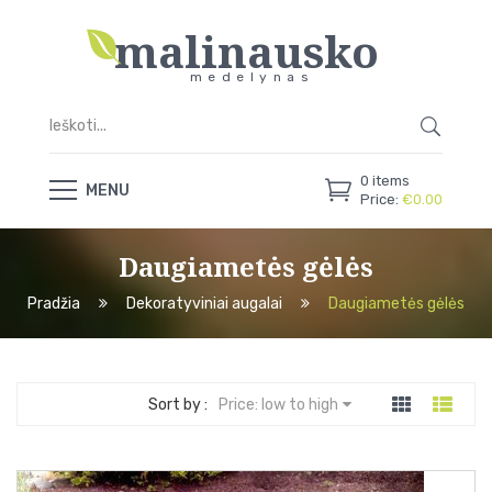
malinausko
medelynas
0
items
MENU
Price:
€
0.00
Daugiametės gėlės
Pradžia
Dekoratyviniai augalai
Daugiametės gėlės
Sort by :
Price: low to high