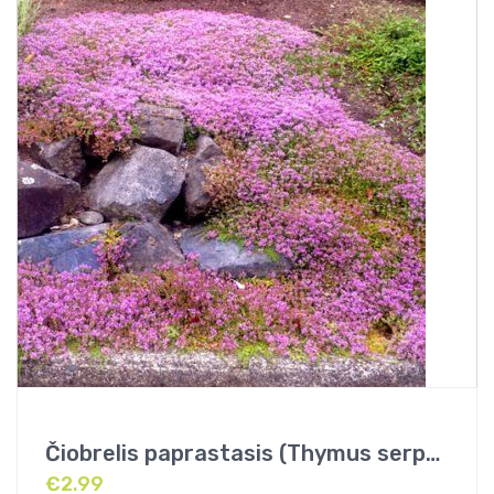
Čiobrelis paprastasis (Thymus serpyllum)
€
2.99