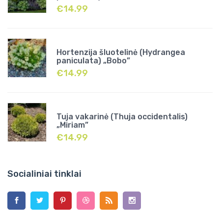
€
14.99
Hortenzija šluotelinė (Hydrangea
paniculata) „Bobo”
€
14.99
Tuja vakarinė (Thuja occidentalis)
„Miriam”
€
14.99
Socialiniai tinklai