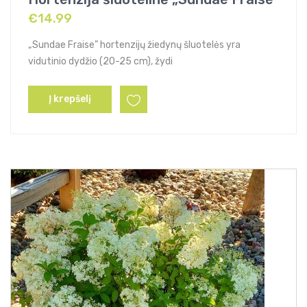
€
14.99
„Sundae Fraise” hortenzijų žiedynų šluotelės yra
vidutinio dydžio (20-25 cm), žydi
Į krepšelį