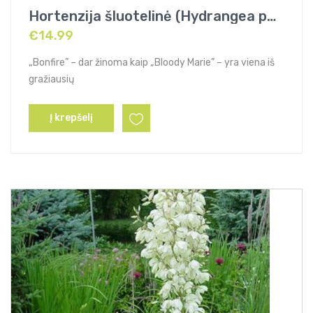
Hortenzija šluotelinė (Hydrangea paniculata) „Bonfire”
€
14.99
„Bonfire” – dar žinoma kaip „Bloody Marie” – yra viena iš
gražiausių
Į krepšelį