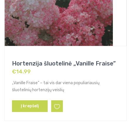
Hortenzija šluotelinė „Vanille Fraise”
€
14.99
„Vanille Fraise” – tai vis dar viena populiariausių
šluotelinių hortenzijų veislių
Į krepšelį