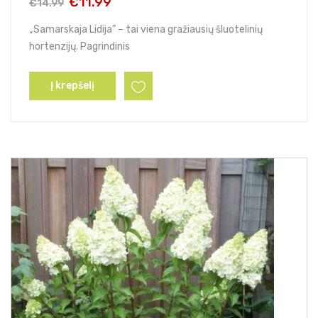
€
11.99
€
14.99
Original
Current
price
price
„Samarskaja Lidija” – tai viena gražiausių šluotelinių
was:
is:
hortenzijų. Pagrindinis
€14.99.
€11.99.
Į krepšelį