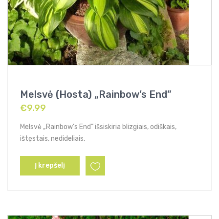
Melsvė (Hosta) „Rainbow’s End”
€
9.99
Melsvė „Rainbow’s End” išsiskiria blizgiais, odiškais,
ištęstais, nedideliais,
Į krepšelį