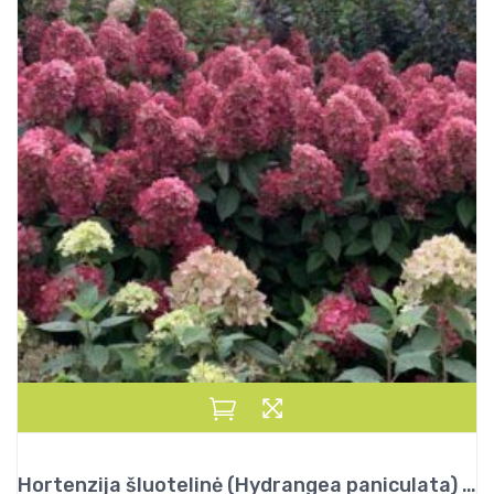
Hortenzija šluotelinė (Hydrangea paniculata) „Bonfire”