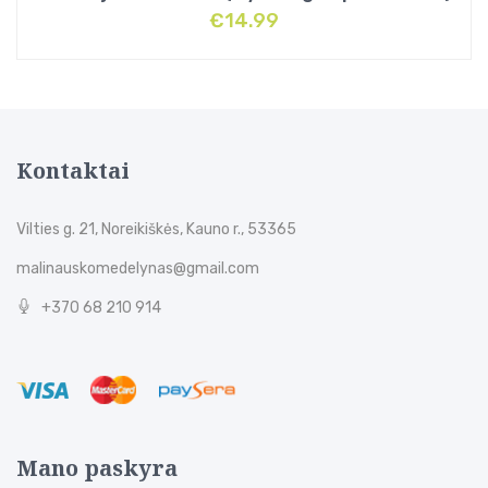
€
14.99
Kontaktai
Vilties g. 21, Noreikiškės, Kauno r., 53365
malinauskomedelynas@gmail.com
+370 68 210 914
Mano paskyra