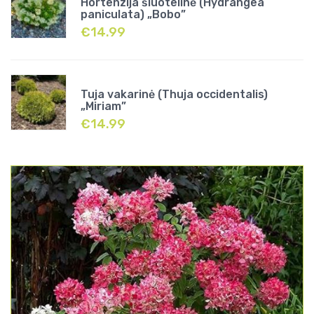
Hortenzija šluotelinė (Hydrangea
paniculata) „Bobo”
€
14.99
Tuja vakarinė (Thuja occidentalis)
„Miriam”
€
14.99