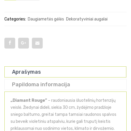
Categories:
Daugiametės gėlės
Dekoratyviniai augalai
Aprašymas
Papildoma informacija
„Diamant Rouge”
– raudoniausia šluotelinių hortenzijų
veislė. Žiedynai dideli, siekia 30 cm, žydėjimo pradžioje
sniego baltumo, greitai tampa tamsiai raudonos spalvos
su beveik violetiniu atspalviu, kurie gali truputį keistis
priklausomai nuo sodinimo vietos, klimato ir dirvožemio.