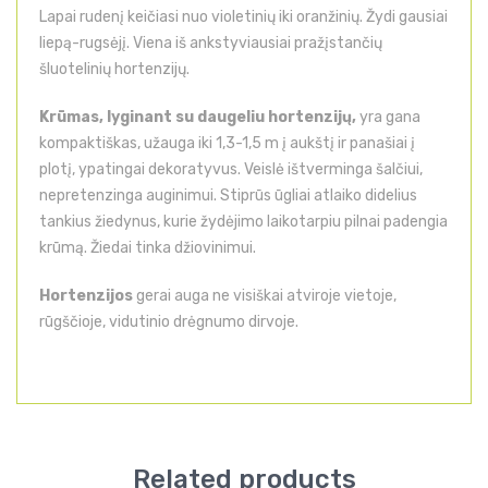
Lapai rudenį keičiasi nuo violetinių iki oranžinių. Žydi gausiai
liepą-rugsėjį. Viena iš ankstyviausiai pražįstančių
šluotelinių hortenzijų.
Krūmas, lyginant su daugeliu hortenzijų,
yra gana
kompaktiškas, užauga iki 1,3-1,5 m į aukštį ir panašiai į
plotį, ypatingai dekoratyvus. Veislė ištverminga šalčiui,
nepretenzinga auginimui. Stiprūs ūgliai atlaiko didelius
tankius žiedynus, kurie žydėjimo laikotarpiu pilnai padengia
krūmą. Žiedai tinka džiovinimui.
Hortenzijos
gerai auga ne visiškai atviroje vietoje,
rūgščioje, vidutinio drėgnumo dirvoje.
Related products