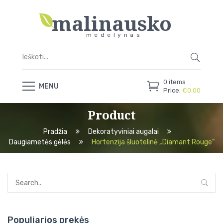
malinausko
medelynas
0
items
MENU
Price:
€
0.00
Product
Pradžia
Dekoratyviniai augalai
Daugiametės gėlės
Hortenzija šluotelinė „Diamant Rouge”
Populiarios prekės