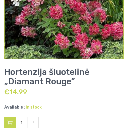
Hortenzija šluotelinė
„Diamant Rouge”
€
14.99
Available :
In stock