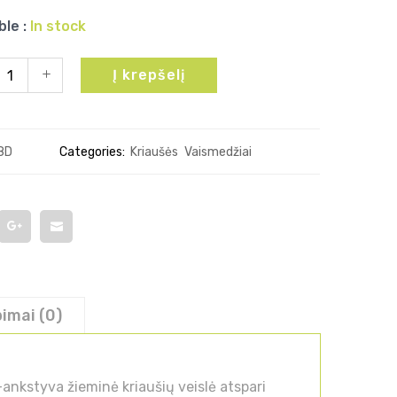
ble :
In stock
Į krepšelį
8D
Categories:
Kriaušės
Vaismedžiai
pimai (0)
ankstyva žieminė kriaušių veislė atspari