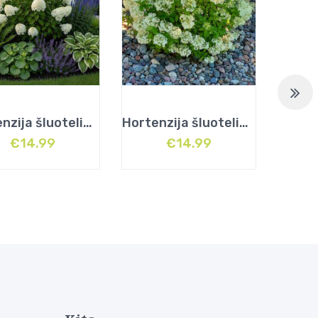
Hortenzija šluotelinė (Hydrangea paniculata) „Silver Dollar”
Hortenzija šluotelinė (Hydrangea paniculata) „Bobo”
€
14.99
€
14.99