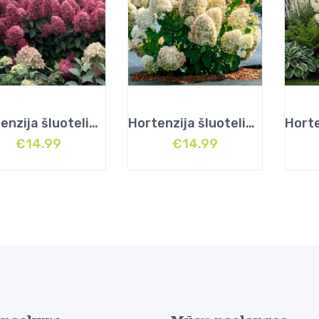
Hortenzija šluotelinė (Hydrangea paniculata) „Bonfire”
Hortenzija šluotelinė (Hydrangea paniculata) „Metalica”
€
14.99
€
14.99