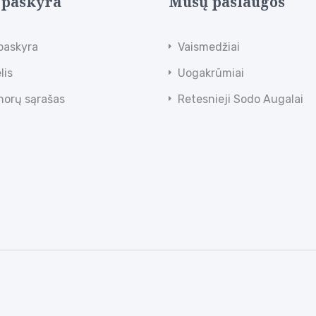
 paskyra
Mūsų paslaugos
paskyra
Vaismedžiai
lis
Uogakrūmiai
norų sąrašas
Retesnieji Sodo Augalai