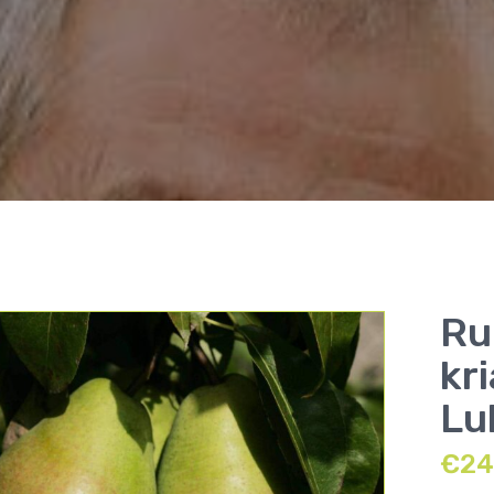
Ru
kr
Lu
€
24