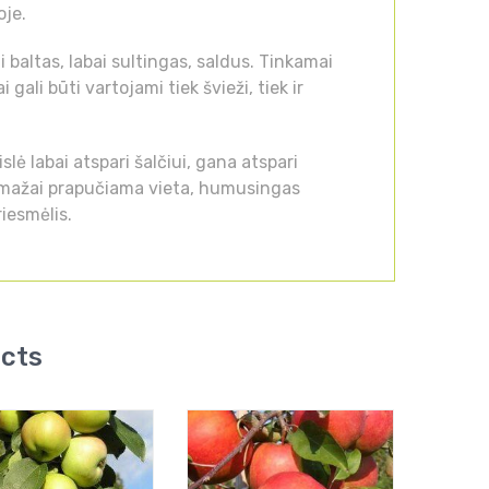
oje.
 baltas, labai sultingas, saldus. Tinkamai
 gali būti vartojami tiek švieži, tiek ir
ė labai atspari šalčiui, gana atspari
 mažai prapučiama vieta, humusingas
iesmėlis.
ucts