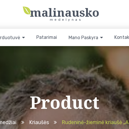
malinausko
medelynas
Patarimai
Kontak
rduotuvė
Mano Paskyra
Product
medžiai
Kriaušės
Rudeninė-žieminė kriaušė „A