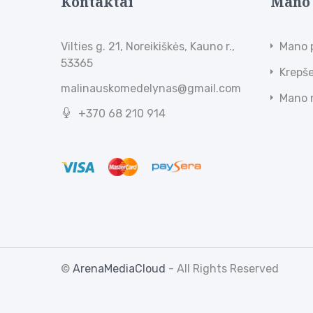
Kontaktai
Mano
Vilties g. 21, Noreikiškės, Kauno r.,
Mano 
53365
Krepše
malinauskomedelynas@gmail.com
Mano 
+370 68 210 914
©
ArenaMediaCloud
- All Rights Reserved