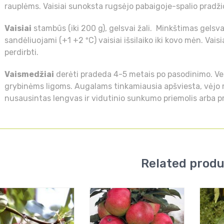
rauplėms. Vaisiai sunoksta rugsėjo pabaigoje-spalio pradži
Vaisiai
stambūs (iki 200 g), gelsvai žali. Minkštimas gelsvai
sandėliuojami (+1 +2 ºC) vaisiai išsilaiko iki kovo mėn. Vaisiai
perdirbti.
Vaismedžiai
derėti pradeda 4-5 metais po pasodinimo. Veisl
grybinėms ligoms. Augalams tinkamiausia apšviesta, vėjo
nusausintas lengvas ir vidutinio sunkumo priemolis arba pr
Related prod