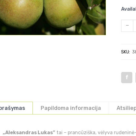
Availa
SKU:
3
prašymas
Papildoma informacija
Atsilie
„Aleksandras Lukas”
tai – prancūziška, vėlyva rudeninė-