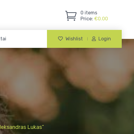
0
items
Price:
€
0.00
tai
Wishlist
Login
leksandras Lukas”