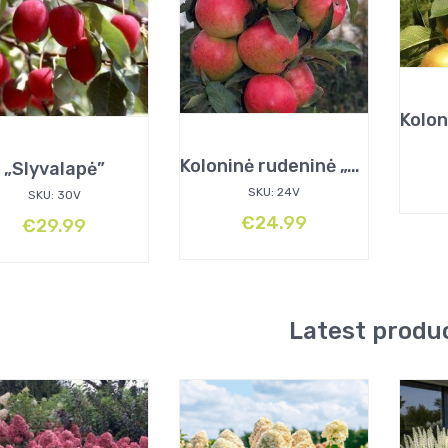
Koloninė rudeninė „Valiuta”
„Slyvalapė”
SKU: 24V
SKU: 30V
€
24.99
€
29.99
Latest produ