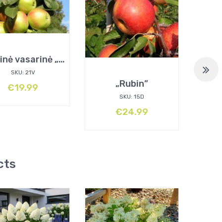
Koloninė vasarinė „Prezident”
SKU: 21V
„Rubin”
€
19.99
SKU: 15D
€
24.99
cts