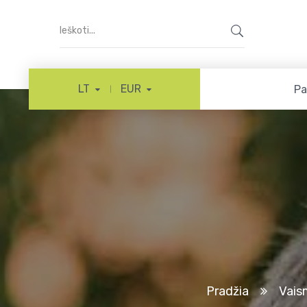
LT
EUR
Pa
Pradžia
Vais