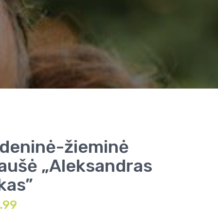
deninė-žieminė
iaušė „Aleksandras
kas”
.99