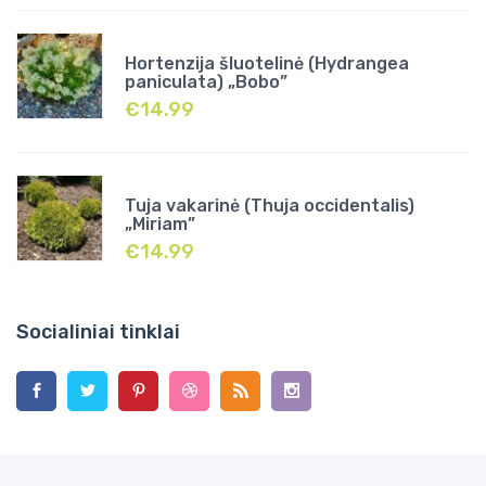
Hortenzija šluotelinė (Hydrangea
paniculata) „Bobo”
€
14.99
Tuja vakarinė (Thuja occidentalis)
„Miriam”
€
14.99
Socialiniai tinklai