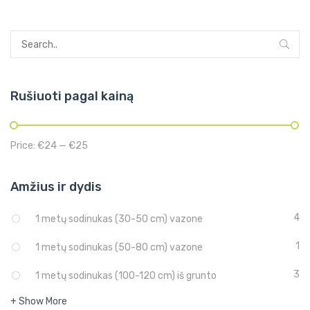
Rušiuoti pagal kainą
Price:
€24
—
€25
Amžius ir dydis
4
1 metų sodinukas (30-50 cm) vazone
1
1 metų sodinukas (50-80 cm) vazone
3
1 metų sodinukas (100-120 cm) iš grunto
+ Show More