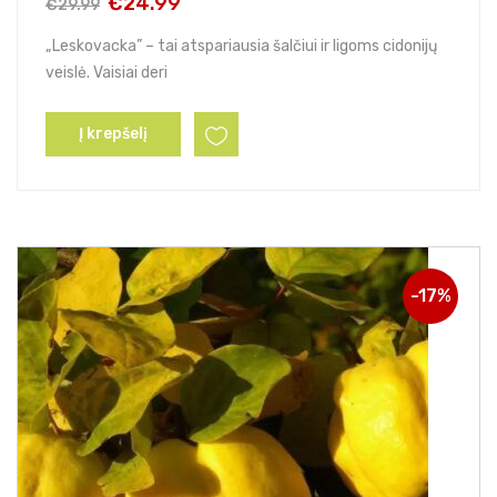
€
24.99
€
29.99
Original
Current
price
price
„Leskovacka” – tai atspariausia šalčiui ir ligoms cidonijų
was:
is:
veislė. Vaisiai deri
€29.99.
€24.99.
Į krepšelį
-17%