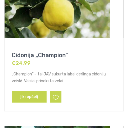
Cidonija „Champion”
€
24.99
„Champion” – tai JAV sukurta labai derlinga cidonijų
veislė. Vaisiai prinoksta vėlai
Į krepšelį