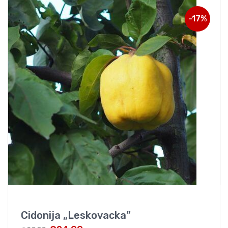
-17%
Cidonija „Leskovacka”