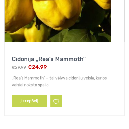
Cidonija „Rea’s Mammoth”
€
24.99
€
29.99
Original
Current
price
price
„Rea’s Mammoth” – tai vėlyva cidonijų veislė, kurios
was:
is:
vaisiai noksta spalio
€29.99.
€24.99.
Į krepšelį