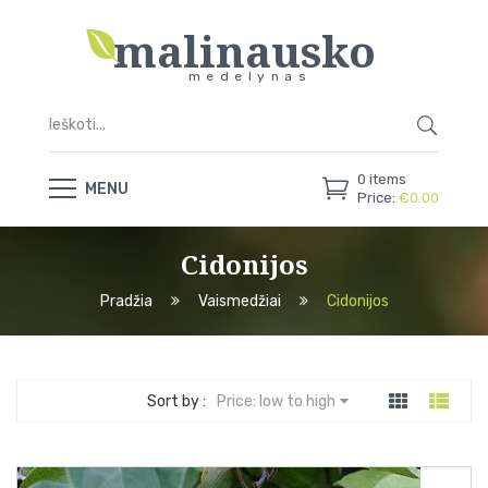
malinausko
medelynas
0
items
MENU
Price:
€
0.00
Cidonijos
Pradžia
Vaismedžiai
Cidonijos
Sort by :
Price: low to high