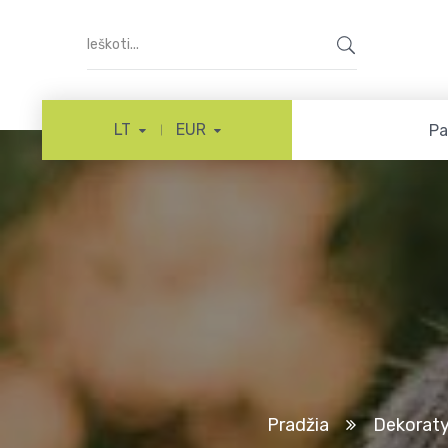
LT
EUR
Pa
Pradžia
Dekoratyv