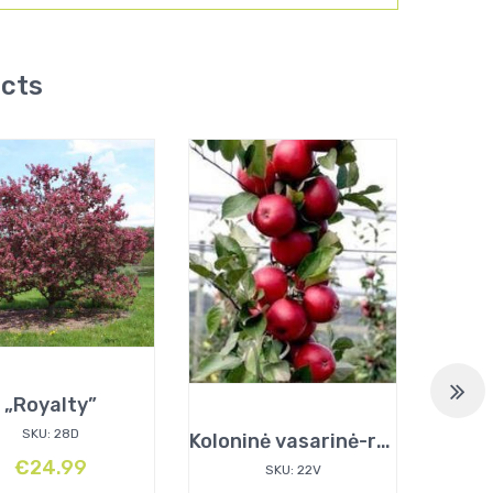
ucts
„Royalty”
„
SKU: 28D
Koloninė vasarinė-rudeninė „Inese”
€
24.99
SKU: 22V