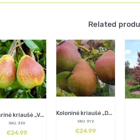
Related prod
Koloninė kriaušė „Decora”
Vasarinė kriaušė „Vasarinė sviestinė”
SKU: 31 V
SKU: 33V
€
24.99
€
24.99