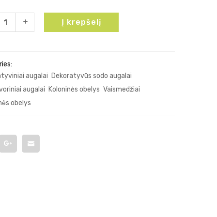
Į krepšelį
ies:
tyviniai augalai
Dekoratyvūs sodo augalai
oriniai augalai
Koloninės obelys
Vaismedžiai
nės obelys