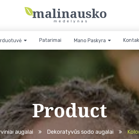
malinausko
medelynas
Patarimai
Kontak
rduotuvė
Mano Paskyra
Product
iniai augalai
Dekoratyvūs sodo augalai
Kolo