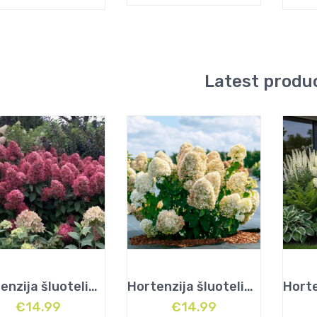
Latest produ
Hortenzija šluotelinė (Hydrangea paniculata) „Bonfire”
Hortenzija šluotelinė (Hydrangea paniculata) „Metalica”
€
14.99
€
14.99