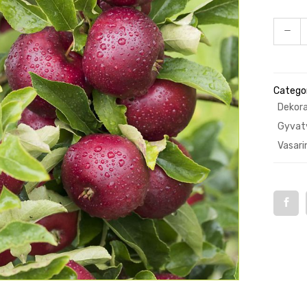
Categor
Dekora
Gyvatv
Vasari