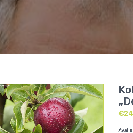
Ko
„D
€
24
Availa