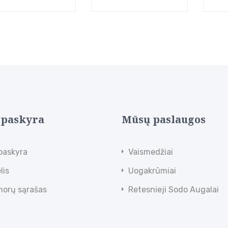
 paskyra
Mūsų paslaugos
paskyra
Vaismedžiai
lis
Uogakrūmiai
norų sąrašas
Retesnieji Sodo Augalai