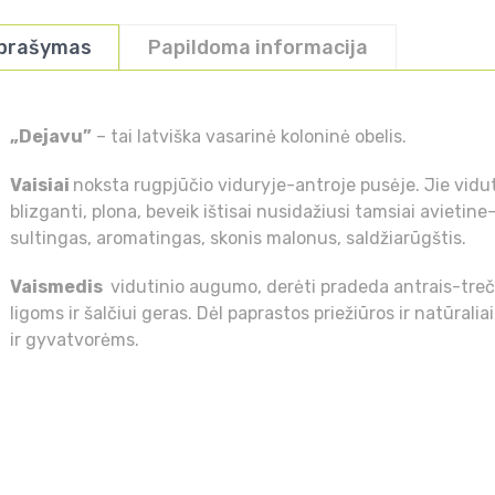
prašymas
Papildoma informacija
„Dejavu”
– tai latviška vasarinė koloninė obelis.
Vaisiai
noksta rugpjūčio viduryje-antroje pusėje. Jie vidu
blizganti, plona, beveik ištisai nusidažiusi tamsiai avietin
sultingas, aromatingas, skonis malonus, saldžiarūgštis.
Vaismedis
vidutinio augumo, derėti pradeda antrais-treč
ligoms ir šalčiui geras. Dėl paprastos priežiūros ir natūral
ir gyvatvorėms.