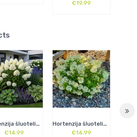
€
19.99
cts
Hortenzija šluotelinė (Hydrangea paniculata) „Silver Dollar”
Hortenzija šluotelinė (Hydrangea paniculata) „Bobo”
€
14.99
€
14.99