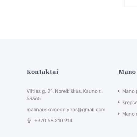
Kontaktai
Mano
Vilties g. 21, Noreikiškės, Kauno r.,
Mano 
53365
Krepše
malinauskomedelynas@gmail.com
Mano 
+370 68 210 914