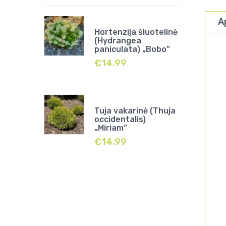
A
Hortenzija šluotelinė
(Hydrangea
paniculata) „Bobo”
€
14.99
Tuja vakarinė (Thuja
occidentalis)
„Miriam”
€
14.99