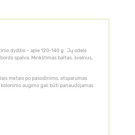
tinio dydžio – apie 120-140 g. Jų odelė
e-bordo spalva. Minkštimas baltas, švelnus,
iais metais po pasodinimo, atsparumas
iai koloninio augimo gali būti panaudojamas