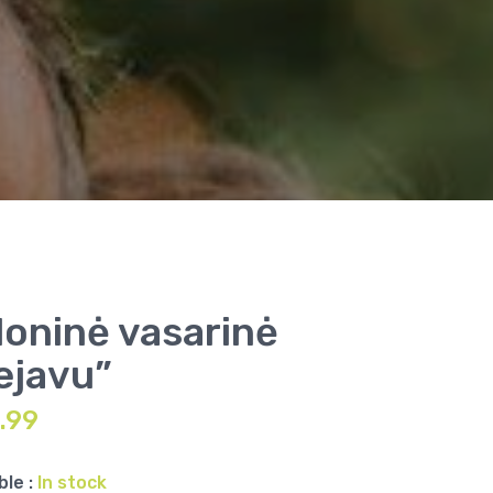
loninė vasarinė
ejavu”
.99
ble :
In stock