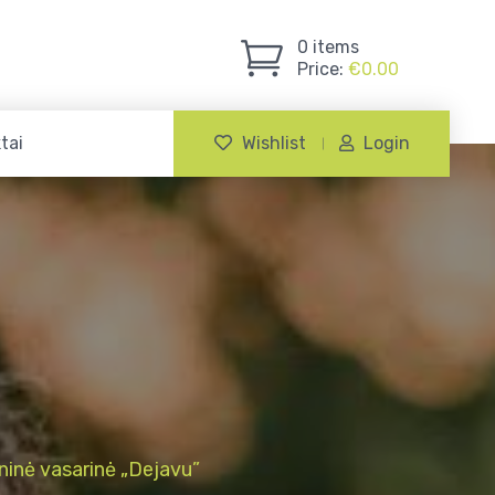
0
items
Price:
€
0.00
tai
Wishlist
Login
ninė vasarinė „Dejavu”