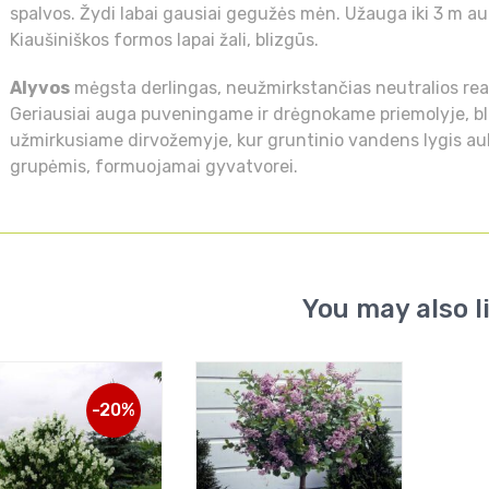
spalvos. Žydi labai gausiai gegužės mėn. Užauga iki 3 m au
Kiaušiniškos formos lapai žali, blizgūs.
Alyvos
mėgsta derlingas, neužmirkstančias neutralios reakc
Geriausiai auga puveningame ir drėgnokame priemolyje, blo
užmirkusiame dirvožemyje, kur gruntinio vandens lygis auk
grupėmis, formuojamai gyvatvorei.
You may also l
-20%