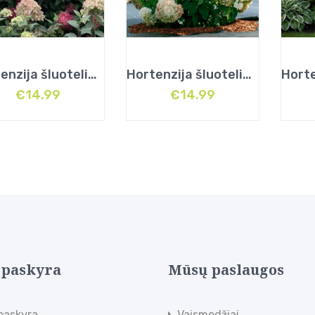
Hortenzija šluotelinė (Hydrangea paniculata) „Bonfire”
Hortenzija šluotelinė (Hydrangea paniculata) „Metalica”
€
14.99
€
14.99
 paskyra
Mūsų paslaugos
paskyra
Vaismedžiai