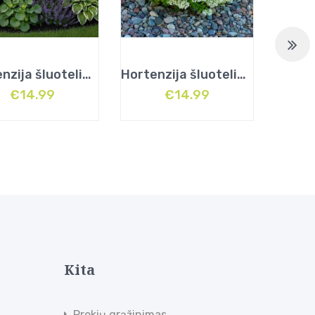
Hortenzija šluotelinė (Hydrangea paniculata) „Silver Dollar”
Hortenzija šluotelinė (Hydrangea paniculata) „Bobo”
€
14.99
€
14.99
Kita
Prekių grąžinimas