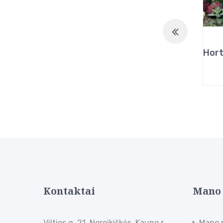
Kontaktai
Mano
Vilties g. 21, Noreikiškės, Kauno r.,
Mano 