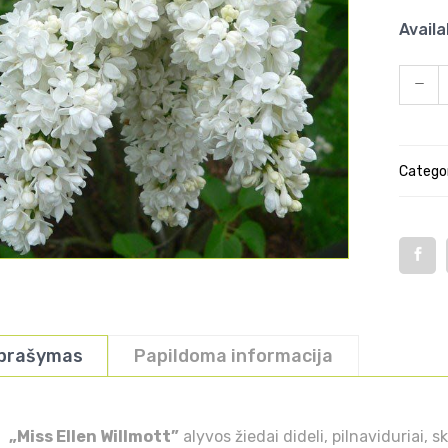
Availa
Categor
prašymas
Papildoma informacija
„Miss Ellen Willmott”
alyvos žiedai dideli, pilnaviduriai, 