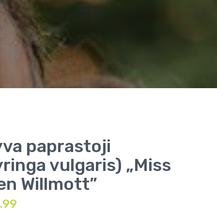
yva paprastoji
yringa vulgaris) „Miss
len Willmott”
.99