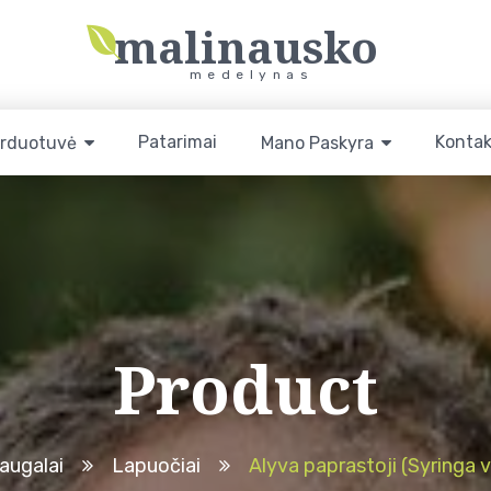
malinausko
medelynas
Patarimai
Kontak
rduotuvė
Mano Paskyra
Product
augalai
Lapuočiai
Alyva paprastoji (Syringa v