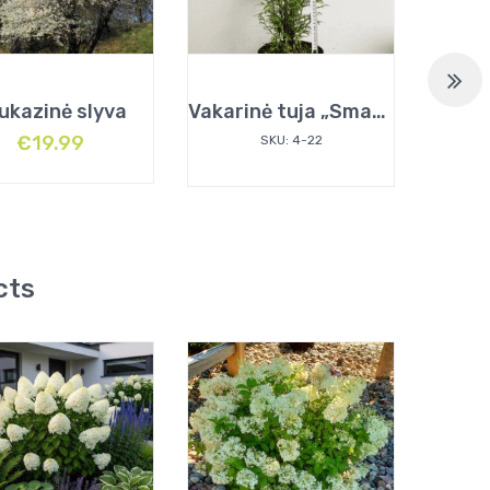
ukazinė slyva
Vakarinė tuja „Smaragd“
€
19.99
SKU: 4-22
cts