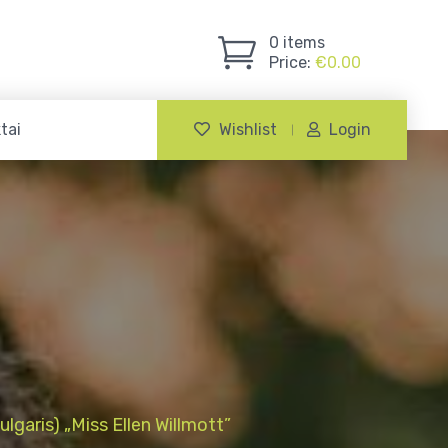
0
items
Price:
€
0.00
tai
Wishlist
Login
ulgaris) „Miss Ellen Willmott”