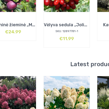
Koloninė žieminė „Moskovskoje ožerelje”
Vėlyva sedula „Jolico”
Ka
€
24.99
SKU: 12897781-1
€
11.99
Latest produ