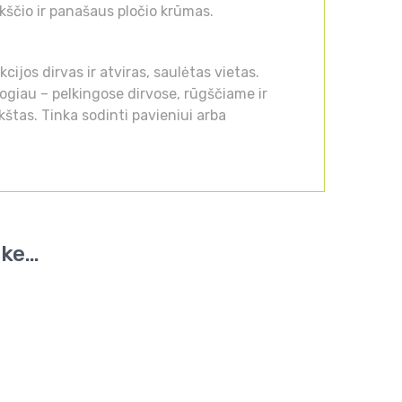
kščio ir panašaus pločio krūmas.
ijos dirvas ir atviras, saulėtas vietas.
giau – pelkingose dirvose, rūgščiame ir
štas. Tinka sodinti pavieniui arba
ike…