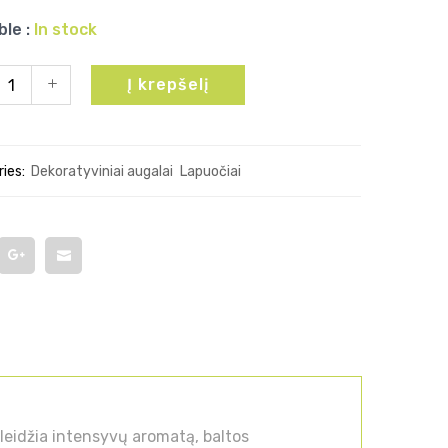
ble :
In stock
Į krepšelį
ies:
Dekoratyviniai augalai
Lapuočiai
skleidžia intensyvų aromatą, baltos