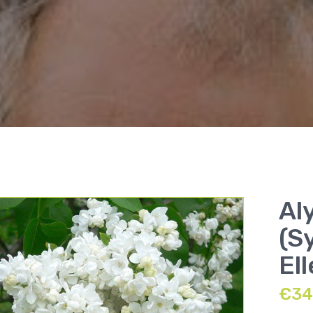
Al
(S
El
€
34