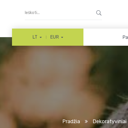
LT
EUR
Pa
Pradžia
Dekoratyviniai 