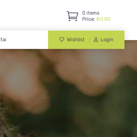
0
items
Price:
€
0.00
tai
Wishlist
Login