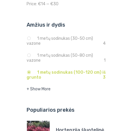
Price:
€14
—
€30
Amžius ir dydis
1 metų sodinukas (30-50 cm)
vazone
4
1 metų sodinukas (50-80 cm)
vazone
1
1 metų sodinukas (100-120 cm) iš
grunto
3
+ Show More
Populiarios prekės
Hortenzija šluotelinė