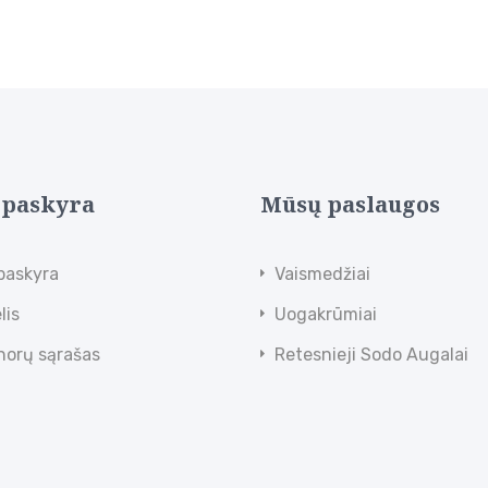
 paskyra
Mūsų paslaugos
paskyra
Vaismedžiai
lis
Uogakrūmiai
norų sąrašas
Retesnieji Sodo Augalai