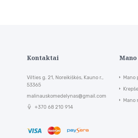
Kontaktai
Mano
Vilties g. 21, Noreikiškės, Kauno r.,
Mano 
53365
Krepše
malinauskomedelynas@gmail.com
Mano 
+370 68 210 914