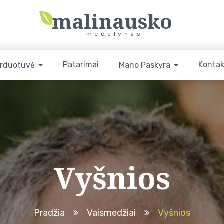
malinausko
medelynas
Patarimai
Kontak
rduotuvė
Mano Paskyra
Vyšnios
Pradžia
Vaismedžiai
Vyšnios