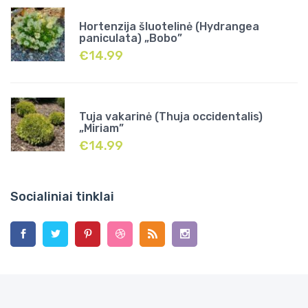
Hortenzija šluotelinė (Hydrangea
paniculata) „Bobo”
€
14.99
Tuja vakarinė (Thuja occidentalis)
„Miriam”
€
14.99
Socialiniai tinklai