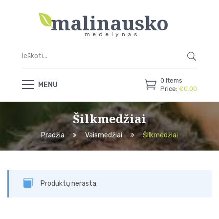
malinausko
medelynas
0
items
MENU
Price:
€
0.00
Šilkmedžiai
Pradžia
Vaismedžiai
Šilkmedžiai
Produktų nerasta.