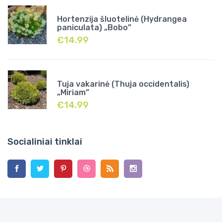
Hortenzija šluotelinė (Hydrangea
paniculata) „Bobo”
€
14.99
Tuja vakarinė (Thuja occidentalis)
„Miriam”
€
14.99
Socialiniai tinklai