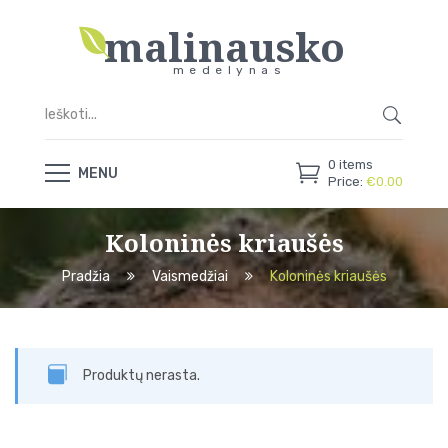
malinausko
medelynas
0
items
MENU
Price:
€
0.00
Koloninės kriaušės
Pradžia
Vaismedžiai
Koloninės kriaušės
Produktų nerasta.