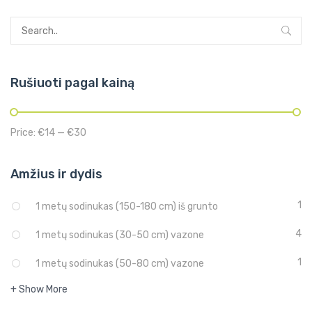
Rušiuoti pagal kainą
Price:
€14
—
€30
Amžius ir dydis
1
1 metų sodinukas (150-180 cm) iš grunto
4
1 metų sodinukas (30-50 cm) vazone
1
1 metų sodinukas (50-80 cm) vazone
+ Show More