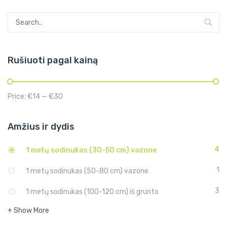
Rušiuoti pagal kainą
Price:
€14
—
€30
Amžius ir dydis
4
1 metų sodinukas (30-50 cm) vazone
1
1 metų sodinukas (50-80 cm) vazone
3
1 metų sodinukas (100-120 cm) iš grunto
+ Show More