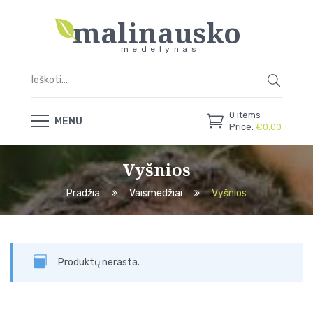
malinausko
medelynas
0
items
MENU
Price:
€
0.00
Vyšnios
Pradžia
Vaismedžiai
Vyšnios
Produktų nerasta.