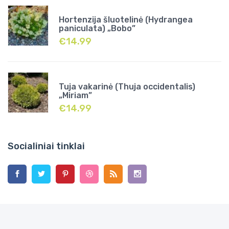
Hortenzija šluotelinė (Hydrangea
paniculata) „Bobo”
€
14.99
Tuja vakarinė (Thuja occidentalis)
„Miriam”
€
14.99
Socialiniai tinklai