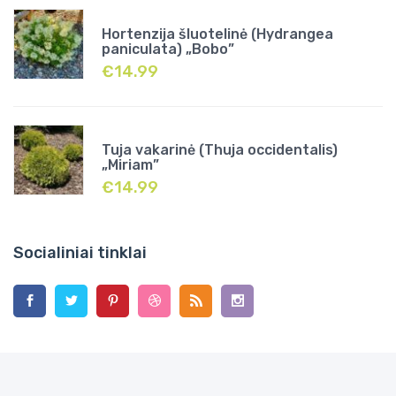
Hortenzija šluotelinė (Hydrangea
paniculata) „Bobo”
€
14.99
Tuja vakarinė (Thuja occidentalis)
„Miriam”
€
14.99
Socialiniai tinklai