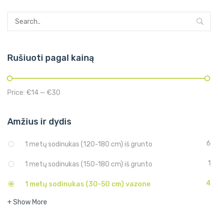
Rušiuoti pagal kainą
Price:
€14
—
€30
Amžius ir dydis
6
1 metų sodinukas (120-180 cm) iš grunto
1
1 metų sodinukas (150-180 cm) iš grunto
4
1 metų sodinukas (30-50 cm) vazone
+ Show More