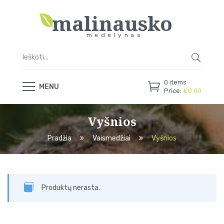
malinausko
medelynas
0
items
MENU
Price:
€
0.00
Vyšnios
Pradžia
Vaismedžiai
Vyšnios
Produktų nerasta.