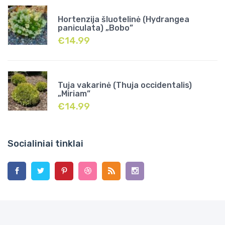
Hortenzija šluotelinė (Hydrangea
paniculata) „Bobo”
€
14.99
Tuja vakarinė (Thuja occidentalis)
„Miriam”
€
14.99
Socialiniai tinklai