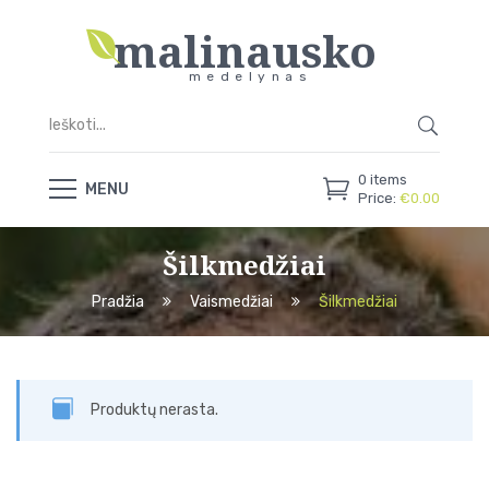
malinausko
medelynas
0
items
MENU
Price:
€
0.00
Šilkmedžiai
Pradžia
Vaismedžiai
Šilkmedžiai
Produktų nerasta.