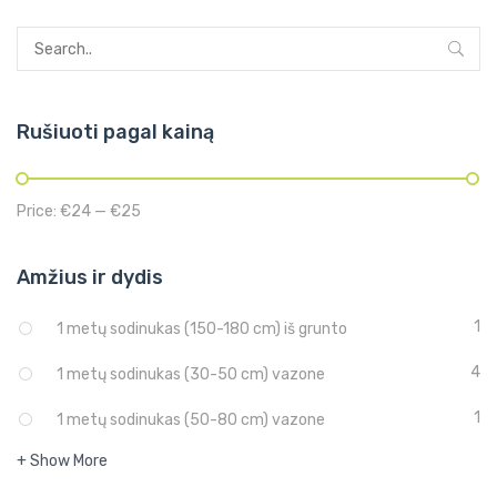
Rušiuoti pagal kainą
Price:
€24
—
€25
Amžius ir dydis
1
1 metų sodinukas (150-180 cm) iš grunto
4
1 metų sodinukas (30-50 cm) vazone
1
1 metų sodinukas (50-80 cm) vazone
+ Show More