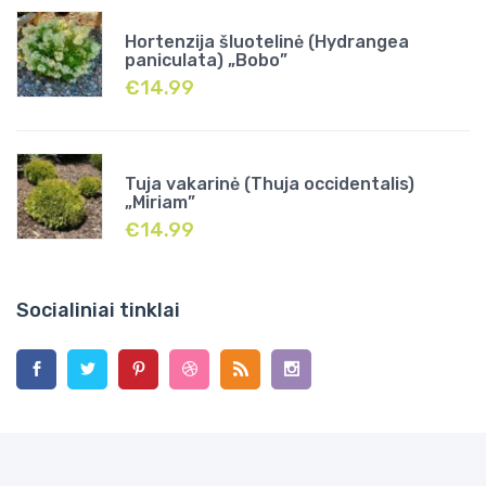
Hortenzija šluotelinė (Hydrangea
paniculata) „Bobo”
€
14.99
Tuja vakarinė (Thuja occidentalis)
„Miriam”
€
14.99
Socialiniai tinklai