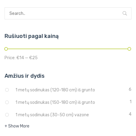
Rušiuoti pagal kainą
Price:
€14
—
€25
Amžius ir dydis
6
1 metų sodinukas (120-180 cm) iš grunto
1
1 metų sodinukas (150-180 cm) iš grunto
4
1 metų sodinukas (30-50 cm) vazone
+ Show More