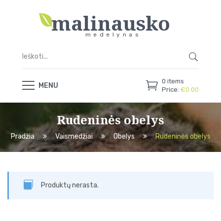
malinausko
medelynas
0
items
MENU
Price:
€
0.00
Rudeninės obelys
Pradžia
Vaismedžiai
Obelys
Rudeninės obelys
Produktų nerasta.