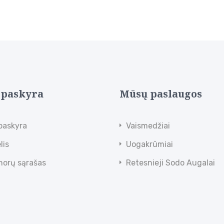
 paskyra
Mūsų paslaugos
paskyra
Vaismedžiai
lis
Uogakrūmiai
norų sąrašas
Retesnieji Sodo Augalai