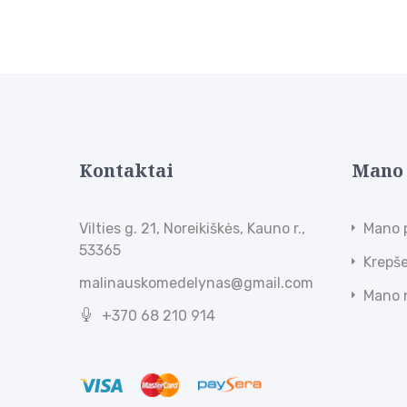
Kontaktai
Mano
Vilties g. 21, Noreikiškės, Kauno r.,
Mano 
53365
Krepše
malinauskomedelynas@gmail.com
Mano 
+370 68 210 914