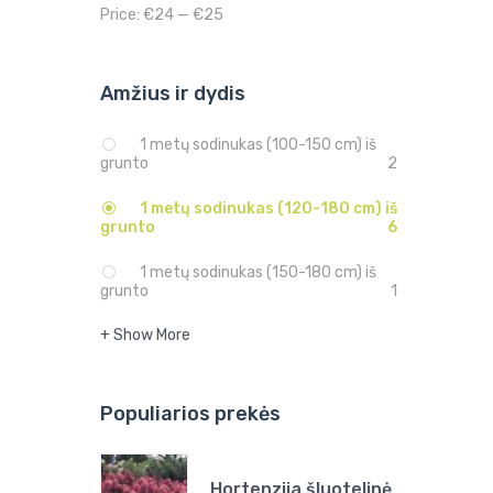
Price:
€24
—
€25
Amžius ir dydis
1 metų sodinukas (100-150 cm) iš
grunto
2
1 metų sodinukas (120-180 cm) iš
grunto
6
1 metų sodinukas (150-180 cm) iš
grunto
1
+ Show More
Populiarios prekės
Hortenzija šluotelinė