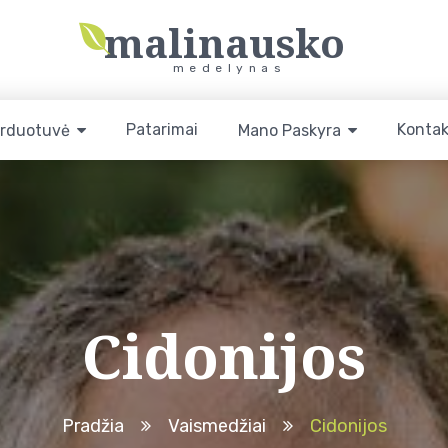
malinausko
medelynas
Patarimai
Kontak
rduotuvė
Mano Paskyra
Cidonijos
Pradžia
Vaismedžiai
Cidonijos