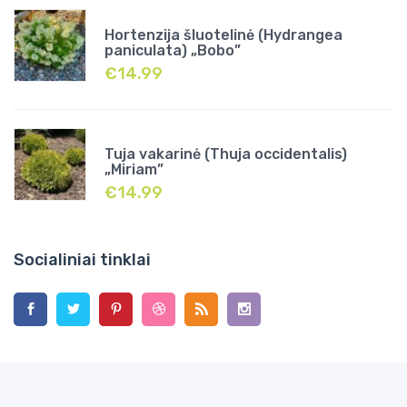
Hortenzija šluotelinė (Hydrangea
paniculata) „Bobo”
€
14.99
Tuja vakarinė (Thuja occidentalis)
„Miriam”
€
14.99
Socialiniai tinklai