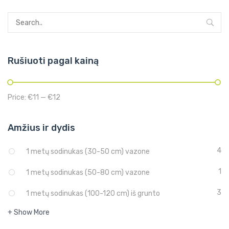
Rušiuoti pagal kainą
Price:
€11
—
€12
Amžius ir dydis
4
1 metų sodinukas (30-50 cm) vazone
1
1 metų sodinukas (50-80 cm) vazone
3
1 metų sodinukas (100-120 cm) iš grunto
+ Show More