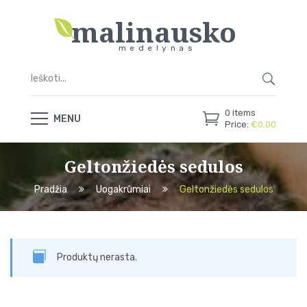
malinausko
medelynas
0
items
MENU
Price:
€
0.00
Geltonžiedės sedulos
Pradžia
Uogakrūmiai
Geltonžiedės sedulos
Produktų nerasta.