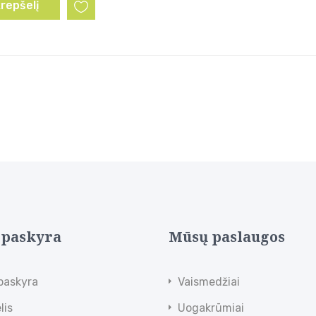
krepšelį
 paskyra
Mūsų paslaugos
paskyra
Vaismedžiai
lis
Uogakrūmiai