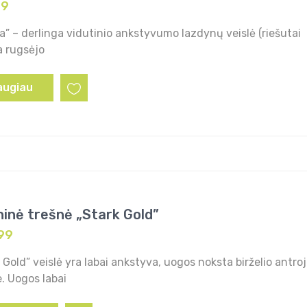
99
a” – derlinga vidutinio ankstyvumo lazdynų veislė (riešutai
a rugsėjo
augiau
ninė trešnė „Stark Gold”
99
 Gold” veislė yra labai ankstyva, uogos noksta birželio antro
. Uogos labai