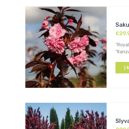
Saku
€
29.
“Royal
“Kanza
Į 
Slyv