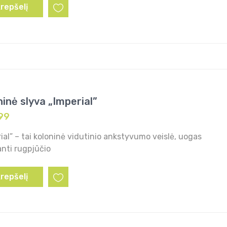
krepšelį
ninė slyva „Imperial”
99
ial” – tai koloninė vidutinio ankstyvumo veislė, uogas
nti rugpjūčio
krepšelį