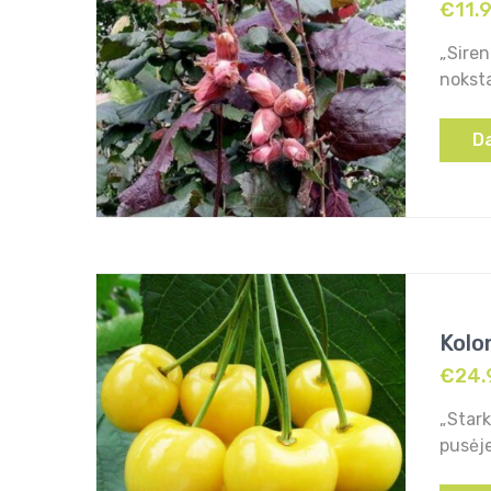
€
11.
„Siren
nokst
D
Kolo
€
24.
„Stark
pusėje