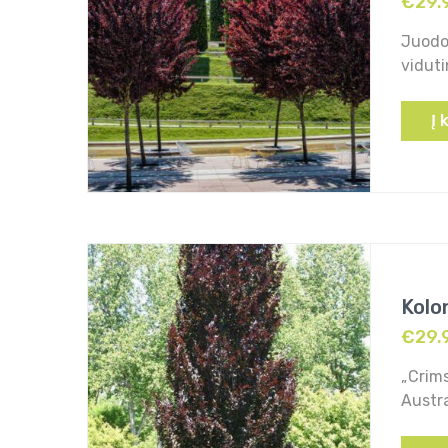
€
29.
Juodoj
viduti
Į 
Kolo
€
29.
„Crims
Austra