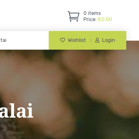
0
items
Price:
€
0.00
tai
Wishlist
Login
alai