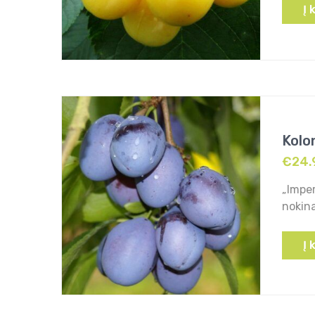
Į 
Kolo
€
24.
„Imper
nokina
Į 