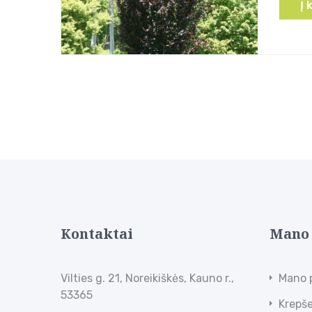
Į 
Kontaktai
Mano
Vilties g. 21, Noreikiškės, Kauno r.,
Mano 
53365
Krepše