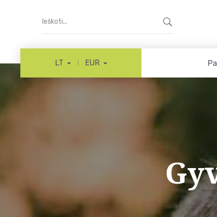
LT
EUR
Pa
Gyv