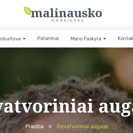
malinausko
medelynas
Patarimai
Kontak
rduotuvė
Mano Paskyra
atvoriniai aug
Pradžia
Gyvatvoriniai augalai