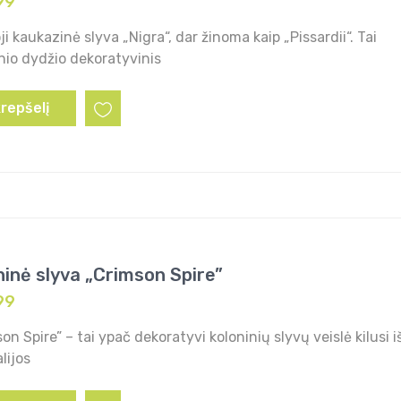
99
i kaukazinė slyva „Nigra“, dar žinoma kaip „Pissardii“. Tai
nio dydžio dekoratyvinis
krepšelį
ninė slyva „Crimson Spire”
99
on Spire” – tai ypač dekoratyvi koloninių slyvų veislė kilusi i
lijos