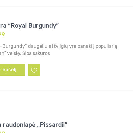
ra “Royal Burgundy”
99
-Burgundy” daugeliu atžvilgių yra panaši į populiarią
n” veislę. Šios sakuros
krepšelį
a raudonlapė „Pissardii”