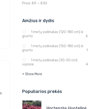
Price:
€9
—
€30
Amžius ir dydis
1 metų sodinukas (120-180 cm) iš
grunto
6
1 metų sodinukas (150-180 cm) iš
grunto
1
1 metų sodinukas (30-50 cm)
vazone
4
+ Show More
Populiarios prekės
je
Hortenzija šluotelinė