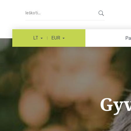
LT
EUR
Pa
Gyv