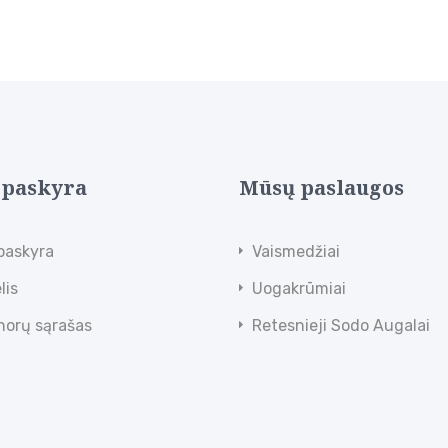
 paskyra
Mūsų paslaugos
paskyra
Vaismedžiai
lis
Uogakrūmiai
norų sąrašas
Retesnieji Sodo Augalai