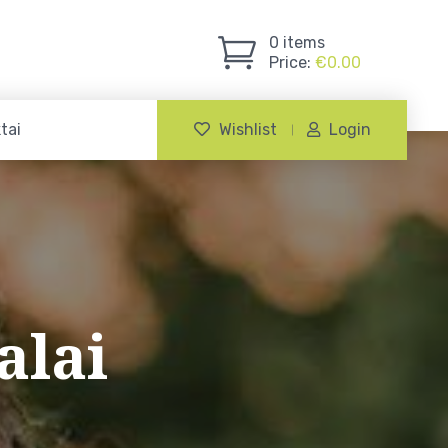
0
items
Price:
€
0.00
tai
Wishlist
Login
alai