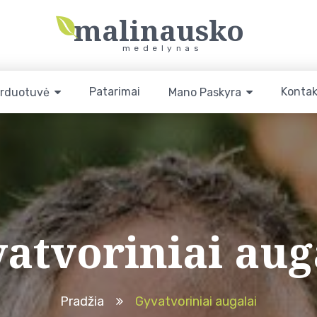
malinausko
medelynas
Patarimai
Kontak
rduotuvė
Mano Paskyra
atvoriniai aug
Pradžia
Gyvatvoriniai augalai