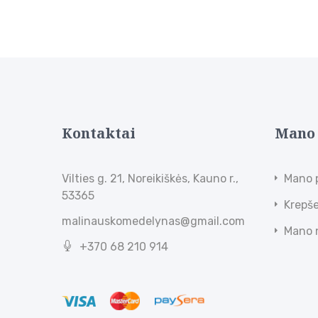
Kontaktai
Mano
Vilties g. 21, Noreikiškės, Kauno r.,
Mano 
53365
Krepše
malinauskomedelynas@gmail.com
Mano 
+370 68 210 914