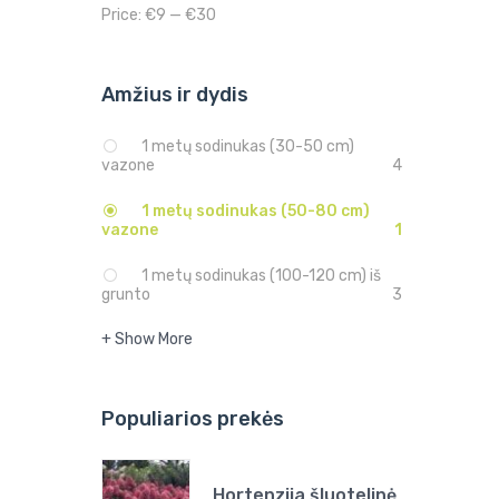
Price:
€9
—
€30
Amžius ir dydis
1 metų sodinukas (30-50 cm)
vazone
4
1 metų sodinukas (50-80 cm)
vazone
1
1 metų sodinukas (100-120 cm) iš
grunto
3
+ Show More
Populiarios prekės
Hortenzija šluotelinė