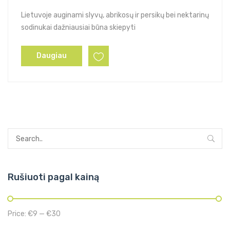
Lietuvoje auginami slyvų, abrikosų ir persikų bei nektarinų
sodinukai dažniausiai būna skiepyti
Daugiau
Rušiuoti pagal kainą
Price:
€9
—
€30