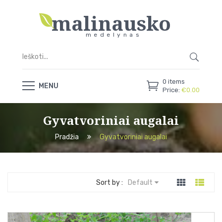
malinausko
medelynas
0
items
MENU
Price:
€
0.00
Gyvatvoriniai augalai
Pradžia
Gyvatvoriniai augalai
Sort by :
Default