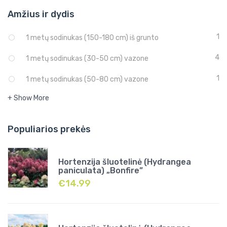
Amžius ir dydis
1
1 metų sodinukas (150-180 cm) iš grunto
4
1 metų sodinukas (30-50 cm) vazone
1
1 metų sodinukas (50-80 cm) vazone
+ Show More
Populiarios prekės
Hortenzija šluotelinė (Hydrangea
paniculata) „Bonfire”
€
14.99