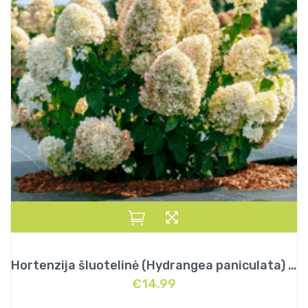
Hortenzija šluotelinė (Hydrangea paniculata) „Metalica”
€
14.99