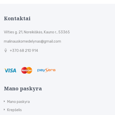
Kontaktai
Vilties g. 21, Noreikiškės, Kauno r., 53365
malinauskomedelynas@gmail.com
+370 68 210 914
Mano paskyra
Mano paskyra
Krepšelis