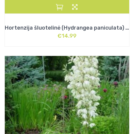
Hortenzija šluotelinė (Hydrangea paniculata) „Silver Dollar”
€
14.99