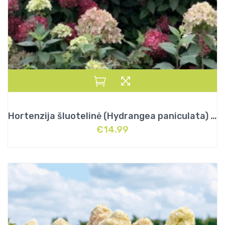
Hortenzija šluotelinė (Hydrangea paniculata) „Bonfire”
€
14.99