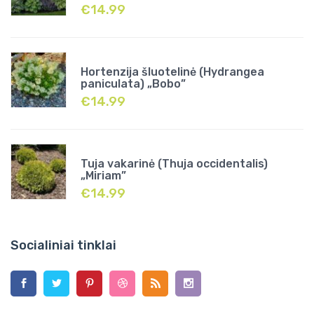
€
14.99
Hortenzija šluotelinė (Hydrangea
paniculata) „Bobo”
€
14.99
Tuja vakarinė (Thuja occidentalis)
„Miriam”
€
14.99
Socialiniai tinklai