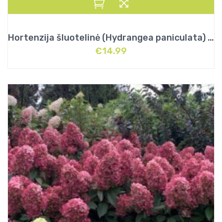
Hortenzija šluotelinė (Hydrangea paniculata) „Bobo”
€
14.99