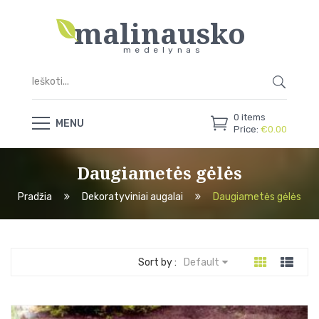
malinausko
medelynas
0
items
MENU
Price:
€
0.00
Daugiametės gėlės
Pradžia
Dekoratyviniai augalai
Daugiametės gėlės
Sort by :
Default